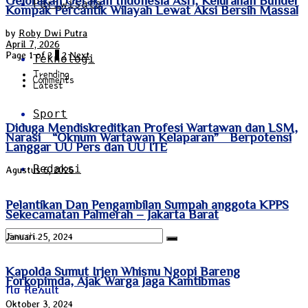
Pariwisata
Kompak Percantik Wilayah Lewat Aksi Bersih Massal
by
Roby Dwi Putra
April 7, 2026
Page 1 of 2
1
2
Next
Teknologi
Trending
Comments
Latest
Sport
Diduga Mendiskreditkan Profesi Wartawan dan LSM,
Narasi “Oknum Wartawan Kelaparan” Berpotensi
Langgar UU Pers dan UU ITE
Redaksi
Agustus 6, 2026
Pelantikan Dan Pengambilan Sumpah anggota KPPS
Sekecamatan Palmerah – Jakarta Barat
Januari 25, 2024
Kapolda Sumut Irjen Whisnu Ngopi Bareng
Forkopimda, Ajak Warga Jaga Kamtibmas
No Result
Oktober 3, 2024