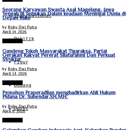
Seorang Karyawan Swasta Asal Magelang, Jawa
Tengah di Temukan Dalam keadaan Meningal Dunia di
Internasional
Depan Ruko
by
Roby Dwi Putra
April 14, 2026
Politik
Tanggerang
Gandeng Tokoh Masyarakat Tigaraksa, Partai
Gerakan Rakyat Pererat Silaturahmi Dan Perkuat
Struktur
Figur
by
Roby Dwi Putra
April 13, 2026
Tanggerang
Budaya
Pemohon Praperadilan menghadirkan Ahli Hukum
Pidana Dr. Suhendar,SH.MH.
by
Roby Dwi Putra
Opini
April 8, 2026
Tanggerang
Gelorakan Gerakan Indonesia Asri, Kelurahan Bunder