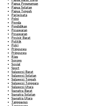
Papua Pegunungan
Papua Selatan
Papua Tengah
Pariwisata
Pelni
Pemda
Pendidikan
Pesawaran
Pesawaran
Pesisir Barat
Politik
Polri
Pringsewu
Pringsewu
Riau
Sorong
Sosial
Sport
Sulawesi Barat
Sulawesi Selatan
Sulawesi Tengah
Sulawesi Tenggara
Sulawesi Utara
Sumatra Barat
Sumatra Selatan
Sumatra Utara
Tanggamus
Tanggerang