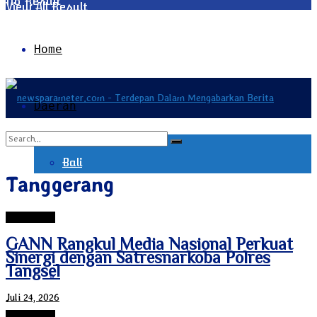
No Result
View All Result
Home
Daerah
Bali
No Result
Tanggerang
Tanggerang
Bangka Belitung
View All Result
GANN Rangkul Media Nasional Perkuat
Sinergi dengan Satresnarkoba Polres
Tangsel
Banten
Juli 24, 2026
Tanggerang