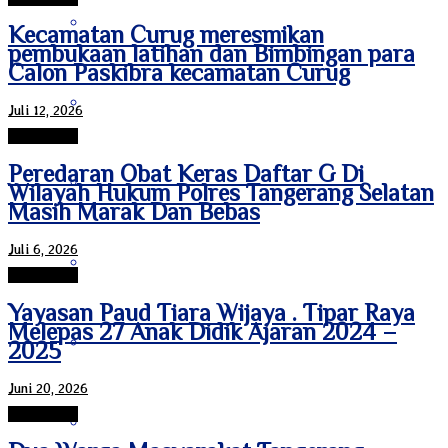
Bengkulu
Kecamatan Curug meresmikan
pembukaan latihan dan Bimbingan para
Calon Paskibra kecamatan Curug
Daerah Istimewa Yogyakarta
Juli 12, 2026
Tanggerang
Peredaran Obat Keras Daftar G Di
DKI Jakarta
Wilayah Hukum Polres Tangerang Selatan
Masih Marak Dan Bebas
Juli 6, 2026
Gorontalo
Tanggerang
Yayasan Paud Tiara Wijaya . Tipar Raya
Melepas 27 Anak Didik Ajaran 2024 –
Jambi
2025
Juni 20, 2026
Tanggerang
Jawa Barat