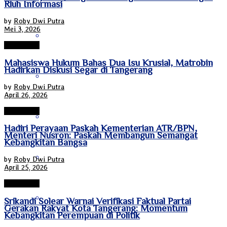
Riuh Informasi
by
Roby Dwi Putra
Mei 3, 2026
Papua Tengah
Tanggerang
Mahasiswa Hukum Bahas Dua Isu Krusial, Matrobin
Hadirkan Diskusi Segar di Tangerang
Riau
by
Roby Dwi Putra
April 26, 2026
Tanggerang
Sulawesi Barat
Hadiri Perayaan Paskah Kementerian ATR/BPN,
Menteri Nusron: Paskah Membangun Semangat
Kebangkitan Bangsa
Sulawesi Selatan
by
Roby Dwi Putra
April 25, 2026
Tanggerang
Sulawesi Tengah
Srikandi Solear Warnai Verifikasi Faktual Partai
Gerakan Rakyat Kota Tangerang: Momentum
Kebangkitan Perempuan di Politik