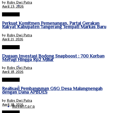
by
Roby Dwi Putra
Sulawesi Tenggara
April 23, 2026
Tanggerang
​Perkuat Komitmen Pemenangan, Partai Gerakan
Sulawesi Utara
Rakyat Kabupaten Tangerang Tempati Markas Baru
by
Roby Dwi Putra
April 21, 2026
Sumatra Barat
Tanggerang
Dugaan Investasi Bodong Snapboost : 700 Korban
Merugi Hingga Rp2 Miliar
Sumatra Selatan
by
Roby Dwi Putra
April 18, 2026
Tanggerang
Sumatra Utara
Realisasi Pembangunan GSG Desa Malangnengah
dengan Dana APBDES
by
Roby Dwi Putra
April 18, 2026
Nusantara
Tanggerang