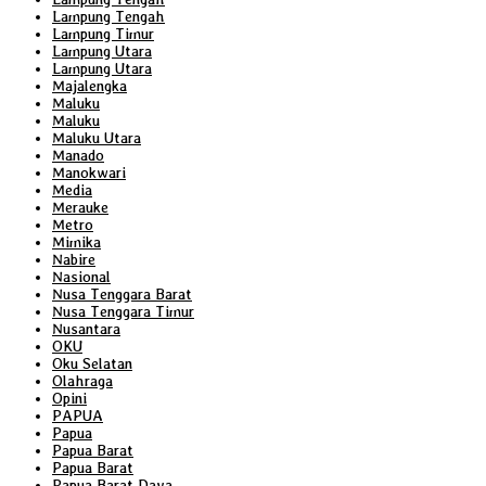
Lampung Tengah
Lampung Timur
Lampung Utara
Lampung Utara
Majalengka
Maluku
Maluku
Maluku Utara
Manado
Manokwari
Media
Merauke
Metro
Mimika
Nabire
Nasional
Nusa Tenggara Barat
Nusa Tenggara Timur
Nusantara
OKU
Oku Selatan
Olahraga
Opini
PAPUA
Papua
Papua Barat
Papua Barat
Papua Barat Daya