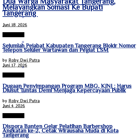
Dua Warga Masyarakat Tangerang,
Melayangkan Somasi Ke Bupati
Tangerang
Jawa Tengah
Juni 18, 2026
Tanggerang
Jawa Timur
Sejumlah Pejabat Kabupaten Tangerang Blokir Nomor
Telepon Seluler Wartawan dan Pegiat LSM
by
Roby Dwi Putra
Juni 17, 2026
Kalimantan Barat
Tanggerang
Dugaan Penyimpangan Program MBG, KJNI : Harus
Diusut Tuntas Demi Menjaga Kepercayaan Publik
Kalimantan Selatan
by
Roby Dwi Putra
Juni 4, 2026
Tanggerang
Kalimantan Tengah
Dispora Banten Gelar Pelatihan Barbershop
Angkatan ke-2, Cetak Wirausaha Muda di Kota
Tangerang