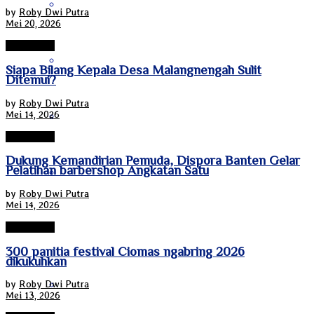
Kalimantan Timur
by
Roby Dwi Putra
Mei 20, 2026
Tanggerang
Kalimantan Utara
Siapa Bilang Kepala Desa Malangnengah Sulit
Ditemui?
by
Roby Dwi Putra
Mei 14, 2026
Kepulauan Riau
Tanggerang
Dukung Kemandirian Pemuda, Dispora Banten Gelar
Pelatihan barbershop Angkatan Satu
Lampung
by
Roby Dwi Putra
Mei 14, 2026
Maluku
Tanggerang
300 panitia festival Ciomas ngabring 2026
dikukuhkan
Nanggroe Aceh Darussalam
by
Roby Dwi Putra
Mei 13, 2026