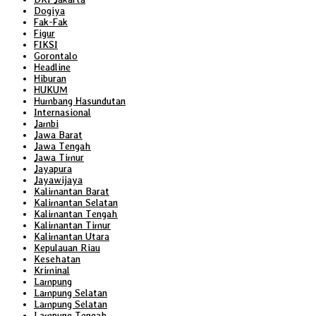
Dogiya
Fak-Fak
Figur
FIKSI
Gorontalo
Headline
Hiburan
HUKUM
Humbang Hasundutan
Internasional
Jambi
Jawa Barat
Jawa Tengah
Jawa Timur
Jayapura
Jayawijaya
Kalimantan Barat
Kalimantan Selatan
Kalimantan Tengah
Kalimantan Timur
Kalimantan Utara
Kepulauan Riau
Kesehatan
Kriminal
Lampung
Lampung Selatan
Lampung Selatan
Lampung Tengah