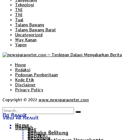
Teknologi
TNI
TNI
Tual
Tulang Bawang
Tulang Bawang Barat
Uncategorized
Way Kanan
Yapen
Home
Redaksi
Pedoman Pemberitaan
Kode Etik
Disclaimer
Privacy Policy
Copyright © 2022
www.newsparameter.com
No Result
View All Result
Home
Daerah
Bali
Bangka Belitung
Banten
Bengkulu