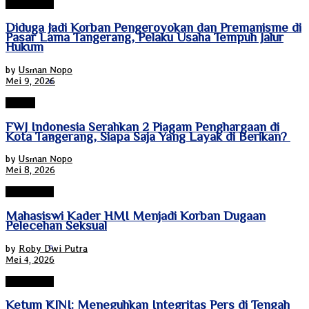
Tanggerang
Nusa Tenggara Barat
Diduga Jadi Korban Pengeroyokan dan Premanisme di
Pasar Lama Tangerang, Pelaku Usaha Tempuh Jalur
Hukum
by
Usman Nopo
Nusa Tenggara Timur
Mei 9, 2026
Banten
FWJ Indonesia Serahkan 2 Piagam Penghargaan di
Papua
Kota Tangerang, Siapa Saja Yang Layak di Berikan?
by
Usman Nopo
Mei 8, 2026
Papua Barat
Tanggerang
Mahasiswi Kader HMI Menjadi Korban Dugaan
Pelecehan Seksual
Papua Pegunungan
by
Roby Dwi Putra
Mei 4, 2026
Tanggerang
Papua Selatan
Ketum KJNI: Meneguhkan Integritas Pers di Tengah