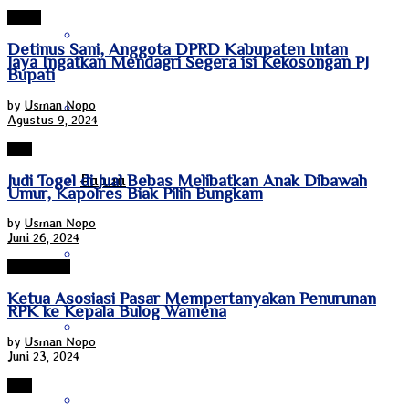
Papua
Nusa Tenggara Barat
Detinus Sani, Anggota DPRD Kabupaten Intan
Jaya Ingatkan Mendagri Segera isi Kekosongan PJ
Bupati
by
Usman Nopo
Nusa Tenggara Timur
Agustus 9, 2024
Biak
Papua
Judi Togel di Jual Bebas Melibatkan Anak Dibawah
Umur, Kapolres Biak Pilih Bungkam
by
Usman Nopo
Juni 26, 2024
Papua Barat
Jayawijaya
Ketua Asosiasi Pasar Mempertanyakan Penurunan
RPK ke Kepala Bulog Wamena
Papua Pegunungan
by
Usman Nopo
Juni 23, 2024
Biak
Papua Selatan