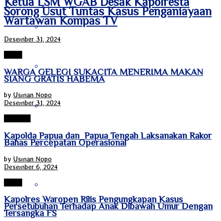
Ketua LSM WGAB Desak Kapolresta
Sorong Usut Tuntas Kasus Penganiayaan
Wartawan Kompas TV
Jawa Tengah
Desember 31, 2024
Papua
Jawa Timur
WARGA GELEGI SUKACITA MENERIMA MAKAN
SIANG GRATIS HABEMA
by
Usman Nopo
Desember 31, 2024
Kalimantan Barat
Jayapura
Kapolda Papua dan Papua Tengah Laksanakan Rakor
Bahas Percepatan Operasional
Kalimantan Selatan
by
Usman Nopo
Desember 6, 2024
Papua
Kalimantan Tengah
Kapolres Waropen Rilis Pengungkapan Kasus
Persetubuhan Terhadap Anak Dibawah Umur Dengan
Tersangka FS