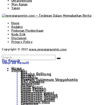
Uncategorized
Way Kanan
Yapen
Home
Redaksi
Pedoman Pemberitaan
Kode Etik
Disclaimer
Privacy Policy
Copyright © 2022
www.newsparameter.com
No Result
View All Result
Home
Daerah
Bali
Bangka Belitung
Banten
Bengkulu
Daerah Istimewa Yogyakarta
DKI Jakarta
Gorontalo
Jambi
Jawa Barat
Jawa Tengah
Jawa Timur
Kalimantan Barat
Kalimantan Selatan
Kalimantan Tengah
Kalimantan Timur
Kalimantan Utara
Kepulauan Riau
Lampung