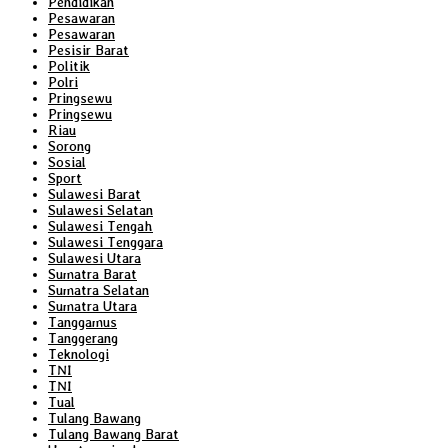
Pendidikan
Pesawaran
Pesawaran
Pesisir Barat
Politik
Polri
Pringsewu
Pringsewu
Riau
Sorong
Sosial
Sport
Sulawesi Barat
Sulawesi Selatan
Sulawesi Tengah
Sulawesi Tenggara
Sulawesi Utara
Sumatra Barat
Sumatra Selatan
Sumatra Utara
Tanggamus
Tanggerang
Teknologi
TNI
TNI
Tual
Tulang Bawang
Tulang Bawang Barat