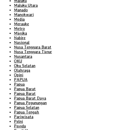
Maluku
Maluku Utara
Manado
Manokwari
Media
Merauke
Metro
Mimika
Nabire
Nasional
Nusa Tenggara Barat
Nusa Tenggara Timur
Nusantara
OKU
Oku Selatan
Olahraga
Opini
PAPUA
Papua
Papua Barat
Papua Barat
Papua Barat Daya
Papua Pegunungan
Papua Selatan
Papua Tengah
Pariwisata
Pelni
Pemda