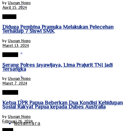
by
Usman Nopo
Sulawesi Tenggara
April 15, 2024
HUKUM
Diduga Pembina Pramuka Melakukan Pelecehan
Sulawesi Utara
Terhadap 7 Siswi SMK
by
Usman Nopo
Maret 13, 2024
Sumatra Barat
Jayapura
Serang Polres Jayawijaya, Lima Prajurit TNI Jadi
Tersangka
Sumatra Selatan
by
Usman Nopo
Maret 7, 2024
Jayapura
Sumatra Utara
Ketua DPR Papua Beberkan Dua Kondisi Kehidupan
Sosial Rakyat Papua kepada Dubes Australia
by
Usman Nopo
Februari 26, 2024
Nusantara
Papua