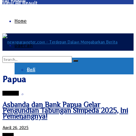
No Result
View All Result
Home
Daerah
Bali
No Result
Papua
Jayapura
Bangka Belitung
View All Result
Asbanda dan Bank Papua Gelar
Pengundian Tabungan Simpeda 2025, Ini
Pemenangnya!
Banten
April 26, 2025
Papua