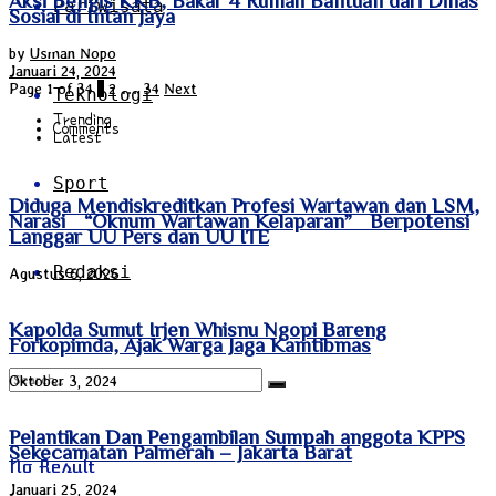
Pariwisata
Sosial di Intan Jaya
by
Usman Nopo
Januari 24, 2024
Page 1 of 34
1
2
…
34
Next
Teknologi
Trending
Comments
Latest
Sport
Diduga Mendiskreditkan Profesi Wartawan dan LSM,
Narasi “Oknum Wartawan Kelaparan” Berpotensi
Langgar UU Pers dan UU ITE
Redaksi
Agustus 6, 2026
Kapolda Sumut Irjen Whisnu Ngopi Bareng
Forkopimda, Ajak Warga Jaga Kamtibmas
Oktober 3, 2024
Pelantikan Dan Pengambilan Sumpah anggota KPPS
Sekecamatan Palmerah – Jakarta Barat
No Result
Januari 25, 2024