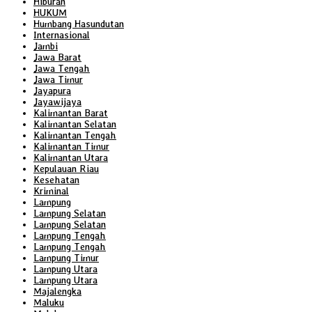
Hiburan
HUKUM
Humbang Hasundutan
Internasional
Jambi
Jawa Barat
Jawa Tengah
Jawa Timur
Jayapura
Jayawijaya
Kalimantan Barat
Kalimantan Selatan
Kalimantan Tengah
Kalimantan Timur
Kalimantan Utara
Kepulauan Riau
Kesehatan
Kriminal
Lampung
Lampung Selatan
Lampung Selatan
Lampung Tengah
Lampung Tengah
Lampung Timur
Lampung Utara
Lampung Utara
Majalengka
Maluku