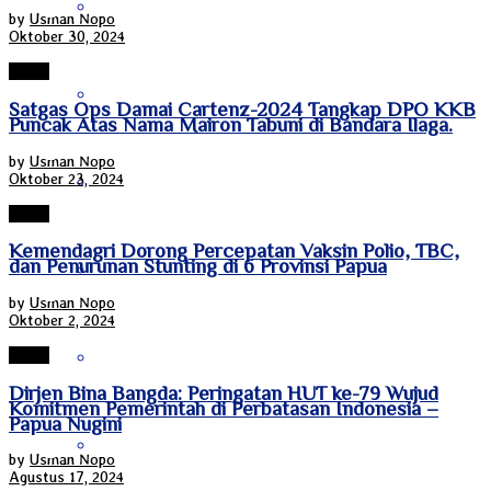
Kalimantan Timur
by
Usman Nopo
Oktober 30, 2024
Papua
Kalimantan Utara
Satgas Ops Damai Cartenz-2024 Tangkap DPO KKB
Puncak Atas Nama Mairon Tabuni di Bandara Ilaga.
by
Usman Nopo
Oktober 23, 2024
Kepulauan Riau
Papua
Kemendagri Dorong Percepatan Vaksin Polio, TBC,
dan Penurunan Stunting di 6 Provinsi Papua
Lampung
by
Usman Nopo
Oktober 2, 2024
Maluku
Papua
Dirjen Bina Bangda: Peringatan HUT ke-79 Wujud
Komitmen Pemerintah di Perbatasan Indonesia –
Papua Nugini
Nanggroe Aceh Darussalam
by
Usman Nopo
Agustus 17, 2024