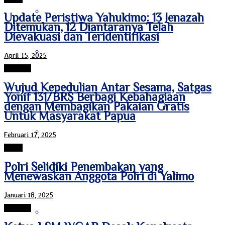
Bengkulu
Update Peristiwa Yahukimo: 13 Jenazah
Ditemukan, 12 Diantaranya Telah
Dievakuasi dan Teridentifikasi
Daerah Istimewa Yogyakarta
April 15, 2025
Jayapura
Wujud Kepedulian Antar Sesama, Satgas
DKI Jakarta
Yonif 131/BRS Berbagi Kebahagiaan
dengan Membagikan Pakaian Gratis
Untuk Masyarakat Papua
Gorontalo
Februari 17, 2025
Papua
Polri Selidiki Penembakan yang
Jambi
Menewaskan Anggota Polri di Yalimo
Januari 18, 2025
Jayapura
Jawa Barat