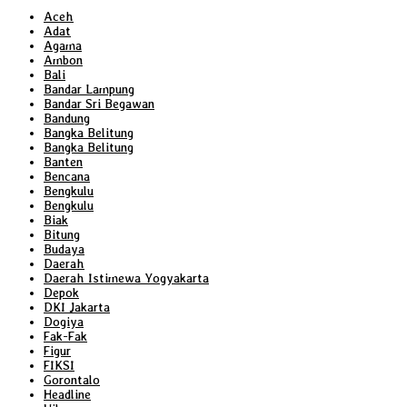
Aceh
Adat
Agama
Ambon
Bali
Bandar Lampung
Bandar Sri Begawan
Bandung
Bangka Belitung
Bangka Belitung
Banten
Bencana
Bengkulu
Bengkulu
Biak
Bitung
Budaya
Daerah
Daerah Istimewa Yogyakarta
Depok
DKI Jakarta
Dogiya
Fak-Fak
Figur
FIKSI
Gorontalo
Headline