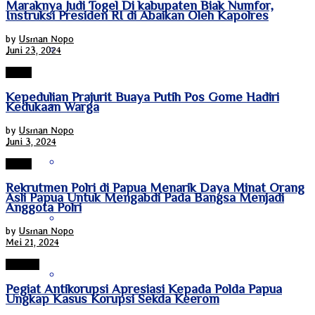
Maraknya Judi Togel Di kabupaten Biak Numfor,
Instruksi Presiden RI di Abaikan Oleh Kapolres
by
Usman Nopo
Papua Tengah
Juni 23, 2024
Papua
Kepedulian Prajurit Buaya Putih Pos Gome Hadiri
Riau
Kedukaan Warga
by
Usman Nopo
Juni 3, 2024
Sulawesi Barat
Papua
Rekrutmen Polri di Papua Menarik Daya Minat Orang
Asli Papua Untuk Mengabdi Pada Bangsa Menjadi
Anggota Polri
Sulawesi Selatan
by
Usman Nopo
Mei 21, 2024
HUKUM
Sulawesi Tengah
Pegiat Antikorupsi Apresiasi Kepada Polda Papua
Ungkap Kasus Korupsi Sekda Keerom