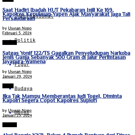
Saat Hadiri Ibadah HUT Pekabaran Injil Ke 169,
Kapolres Kepulauan Yapen Ajak Masyarakat Jaga Tali
Internasional
Persaudaraan
by
Usman Nopo
Februari 5, 2024
Politik
HUKUM
Satgas Yonif 122/TS Gagalkan Penyeludupan Narkoba
Jenis Ganja Sebanyak 500 Gram di Jalur Perlintasan
Jayapura-Wamena
Figur
by
Usman Nopo
Januari 29, 2024
Papua
Budaya
Jika Tak Mampu Memberantas Judi Togel, Diminta
Kapolri Segera Copot Kapolres Supiori
by
Usman Nopo
Opini
Januari 25, 2024
HUKUM
Aksi Bengis KKB, Bakar 4 Rumah Bantuan dari Dinas