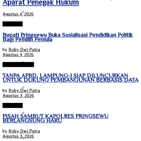
Aparat Penegak Hukum
Jawa Tengah
Agustus 4, 2026
Pringsewu
Bupati Pringsewu Buka Sosialisasi Pendidikan Politik
Jawa Timur
Bagi Pemilih Pemula
by
Roby Dwi Putra
Agustus 4, 2026
Kalimantan Barat
Bandar Lampung
TANPA APBD, LAMPUNG-1 SIAP DILUNCURKAN
UNTUK DUKUNG PEMBANGUNAN BERBASIS DATA
Kalimantan Selatan
by
Roby Dwi Putra
Agustus 3, 2026
Pringsewu
Kalimantan Tengah
PISAH SAMBUT KAPOLRES PRINGSEWU
BERLANGSUNG HARU
by
Roby Dwi Putra
Agustus 3, 2026
Kalimantan Timur