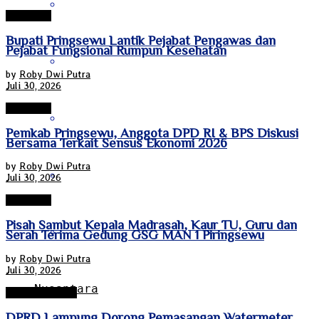
Sulawesi Tenggara
Pringsewu
Bupati Pringsewu Lantik Pejabat Pengawas dan
Pejabat Fungsional Rumpun Kesehatan
Sulawesi Utara
by
Roby Dwi Putra
Juli 30, 2026
Pringsewu
Sumatra Barat
Pemkab Pringsewu, Anggota DPD RI & BPS Diskusi
Bersama Terkait Sensus Ekonomi 2026
by
Roby Dwi Putra
Sumatra Selatan
Juli 30, 2026
Pringsewu
Pisah Sambut Kepala Madrasah, Kaur TU, Guru dan
Sumatra Utara
Serah Terima Gedung GSG MAN 1 Piringsewu
by
Roby Dwi Putra
Juli 30, 2026
Nusantara
Bandar Lampung
DPRD Lampung Dorong Pemasangan Watermeter,