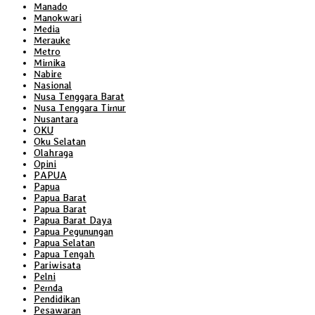
Manado
Manokwari
Media
Merauke
Metro
Mimika
Nabire
Nasional
Nusa Tenggara Barat
Nusa Tenggara Timur
Nusantara
OKU
Oku Selatan
Olahraga
Opini
PAPUA
Papua
Papua Barat
Papua Barat
Papua Barat Daya
Papua Pegunungan
Papua Selatan
Papua Tengah
Pariwisata
Pelni
Pemda
Pendidikan
Pesawaran