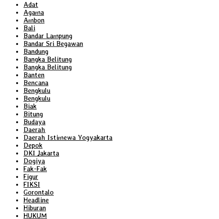
Adat
Agama
Ambon
Bali
Bandar Lampung
Bandar Sri Begawan
Bandung
Bangka Belitung
Bangka Belitung
Banten
Bencana
Bengkulu
Bengkulu
Biak
Bitung
Budaya
Daerah
Daerah Istimewa Yogyakarta
Depok
DKI Jakarta
Dogiya
Fak-Fak
Figur
FIKSI
Gorontalo
Headline
Hiburan
HUKUM