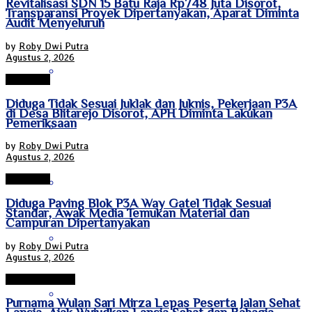
Revitalisasi SDN 15 Batu Raja Rp748 Juta Disorot,
Transparansi Proyek Dipertanyakan, Aparat Diminta
Nusa Tenggara Barat
Audit Menyeluruh
by
Roby Dwi Putra
Agustus 2, 2026
Nusa Tenggara Timur
Pringsewu
Diduga Tidak Sesuai Juklak dan Juknis, Pekerjaan P3A
di Desa Blitarejo Disorot, APH Diminta Lakukan
Pemeriksaan
Papua
by
Roby Dwi Putra
Agustus 2, 2026
Pringsewu
Papua Barat
Diduga Paving Blok P3A Way Gatel Tidak Sesuai
Standar, Awak Media Temukan Material dan
Campuran Dipertanyakan
Papua Pegunungan
by
Roby Dwi Putra
Agustus 2, 2026
Bandar Lampung
Papua Selatan
Purnama Wulan Sari Mirza Lepas Peserta Jalan Sehat