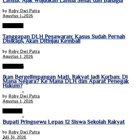
Lansia, Ajak Wujudkan Lansia Sehat dan Bahagia
by
Roby Dwi Putra
Agustus 1, 2026
Papua Tengah
Pesawaran
Tanggapan DLH Pesawaran: Kasus Sudah Pernah
Disikapi, Akan Ditinjau Kembali
Riau
by
Roby Dwi Putra
Agustus 1, 2026
Sulawesi Barat
Pesawaran
Ikan Bergelimpangan Mati, Rakyat Jadi Korban: Di
Mana Negara? Ke Mana DLH dan Aparat Penegak
Hukum?
Sulawesi Selatan
by
Roby Dwi Putra
Agustus 1, 2026
Pringsewu
Sulawesi Tengah
Bupati Pringsewu Lepas 12 Siswa Sekolah Rakyat
by
Roby Dwi Putra
Juli 31, 2026