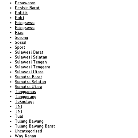
Pesawaran
Pesisir Barat
Politik
Polri
Pringsewu
Pringsewu
Riau
Sorong
Sosial
Sport
Sulawesi Barat
Sulawesi Selatan
Sulawesi Tengah
Sulawesi Tenggara
Sulawesi Utara
Sumatra Barat
Sumatra Selatan
Sumatra Utara
Tanggamus
Tanggerang
Teknologi
TNI
TNI
Tual
Tulang Bawang
Tulang Bawang Barat
Uncategorized
Way Kanan