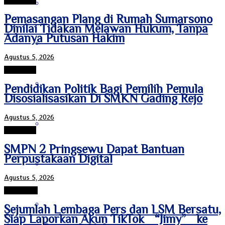
Pringsewu
Bengkulu
Pemasangan Plang di Rumah Sumarsono
Dinilai Tidakan Melawan Hukum, Tanpa
Adanya Putusan Hakim
Daerah Istimewa Yogyakarta
Agustus 5, 2026
Pringsewu
DKI Jakarta
Pendidikan Politik Bagi Pemilih Pemula
Disosialisasikan Di SMKN Gading Rejo
Agustus 5, 2026
Gorontalo
Pringsewu
SMPN 2 Pringsewu Dapat Bantuan
Perpustakaan Digital
Jambi
Agustus 5, 2026
Pesawaran
Jawa Barat
Sejumlah Lembaga Pers dan LSM Bersatu,
Siap Laporkan Akun TikTok “Jimy” ke