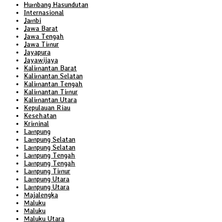
Humbang Hasundutan
Internasional
Jambi
Jawa Barat
Jawa Tengah
Jawa Timur
Jayapura
Jayawijaya
Kalimantan Barat
Kalimantan Selatan
Kalimantan Tengah
Kalimantan Timur
Kalimantan Utara
Kepulauan Riau
Kesehatan
Kriminal
Lampung
Lampung Selatan
Lampung Selatan
Lampung Tengah
Lampung Tengah
Lampung Timur
Lampung Utara
Lampung Utara
Majalengka
Maluku
Maluku
Maluku Utara