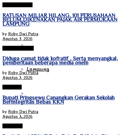
Bandar Lampung
RATUSAN MILIAR HILANG, 101 PERUSAHAAN
BELUM DIKENAKAN PAJAK AIR PERMUKAAN
Kalimantan Utara
LAMPUNG
by
Roby Dwi Putra
Agustus 3, 2026
Kepulauan Riau
Lampung Selatan
Diduga camat tidak kofratif , Serta menyangkal,
pemberitaan beberapa media oneln
Lampung
by
Roby Dwi Putra
Agustus 3, 2026
Pringsewu
Maluku
Bupati Pringsewu Canangkan Gerakan Sekolah
Berintegritas Bebas KKN
by
Roby Dwi Putra
Agustus 3, 2026
Nanggroe Aceh Darussalam
Pesawaran