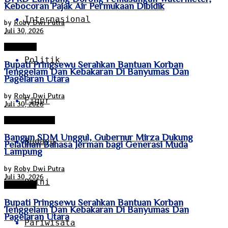
Kebocoran Pajak Air Permukaan Dibidik
Internasional
by
Roby Dwi Putra
Juli 30, 2026
Pringsewu
Politik
Bupati Pringsewu Serahkan Bantuan Korban
Tenggelam Dan Kebakaran Di Banyumas Dan
Pagelaran Utara
by
Roby Dwi Putra
Figur
Juli 30, 2026
Bandar Lampung
Bangun SDM Unggul, Gubernur Mirza Dukung
Budaya
Pelatihan Bahasa Jerman bagi Generasi Muda
Lampung
by
Roby Dwi Putra
Juli 30, 2026
Opini
Pringsewu
Bupati Pringsewu Serahkan Bantuan Korban
Tenggelam Dan Kebakaran Di Banyumas Dan
Pagelaran Utara
Pariwisata