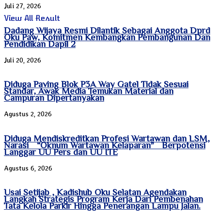
Juli 27, 2026
View All Result
Dadang Wijaya Resmi Dilantik Sebagai Anggota Dprd
Oku Paw, Komitmen Kembangkan Pembangunan Dan
Pendidikan Dapil 2
Juli 20, 2026
Diduga Paving Blok P3A Way Gatel Tidak Sesuai
Standar, Awak Media Temukan Material dan
Campuran Dipertanyakan
Agustus 2, 2026
Diduga Mendiskreditkan Profesi Wartawan dan LSM,
Narasi “Oknum Wartawan Kelaparan” Berpotensi
Langgar UU Pers dan UU ITE
Agustus 6, 2026
Usai Setijab , Kadishub Oku Selatan Agendakan
Langkah Strategis Program Kerja Dari Pembenahan
Tata Kelola Parkir Hingga Penerangan Lampu Jalan.