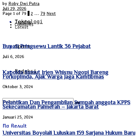
by
Roby Dwi Putra
Juli 29, 2026
Page 1 of 79
1
2
…
79
Next
Teknologi
Trending
Comments
Latest
Bupati Pringsewu Lantik 36 Pejabat
Sport
Juli 6, 2026
Redaksi
Kapolda Sumut Irjen Whisnu Ngopi Bareng
Forkopimda, Ajak Warga Jaga Kamtibmas
Oktober 3, 2024
Pelantikan Dan Pengambilan Sumpah anggota KPPS
Sekecamatan Palmerah – Jakarta Barat
Januari 25, 2024
No Result
Universitas Boyolali Luluskan 159 Sarjana Hukum Baru