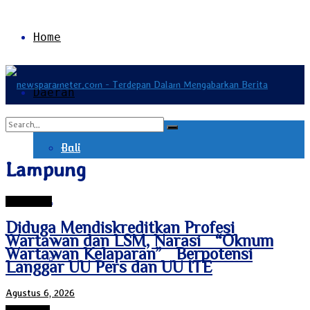
Home
Daerah
Bali
No Result
Lampung
Pesawaran
Bangka Belitung
View All Result
Diduga Mendiskreditkan Profesi
Wartawan dan LSM, Narasi “Oknum
Wartawan Kelaparan” Berpotensi
Banten
Langgar UU Pers dan UU ITE
Agustus 6, 2026