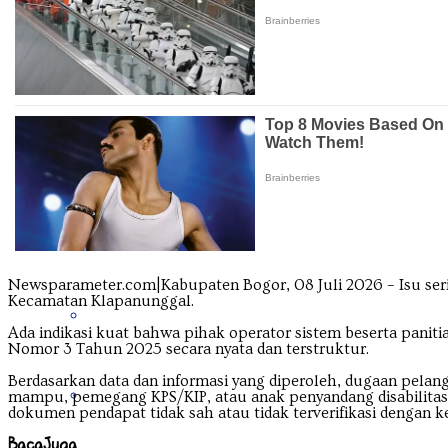
Kalimantan Timur
Kalimantan Utara
Kepulauan Riau
Newsparameter.com|Kabupaten Bogor, 08 Juli 2026 – Isu ser
Kecamatan Klapanunggal.
Lampung
Ada indikasi kuat bahwa pihak operator sistem beserta panit
Nomor 3 Tahun 2025 secara nyata dan terstruktur.
Berdasarkan data dan informasi yang diperoleh, dugaan pelang
Maluku
mampu, pemegang KPS/KIP, atau anak penyandang disabilitas, j
dokumen pendapat tidak sah atau tidak terverifikasi dengan ke
Baca
Juga