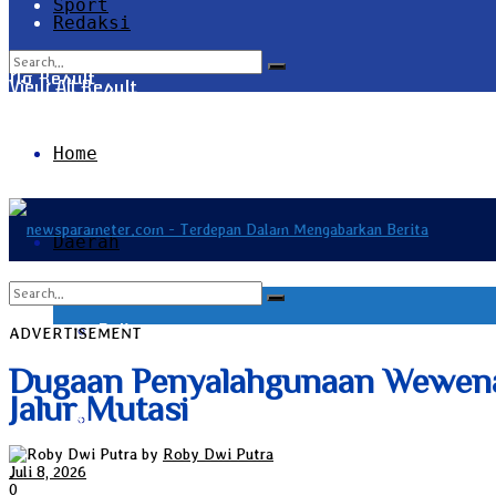
Sport
Redaksi
No Result
View All Result
Home
Daerah
Bali
ADVERTISEMENT
No Result
Dugaan Penyalahgunaan Wewenan
Jalur Mutasi
Bangka Belitung
View All Result
by
Roby Dwi Putra
Juli 8, 2026
0