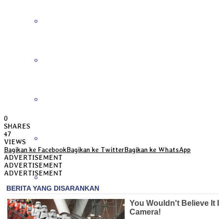
Jawa Barat
Jawa Tengah
Jawa Timur
0
SHARES
47
Kalimantan Barat
VIEWS
Bagikan ke Facebook
Bagikan ke Twitter
Bagikan ke WhatsApp
ADVERTISEMENT
ADVERTISEMENT
ADVERTISEMENT
Kalimantan Selatan
Kalimantan Tengah