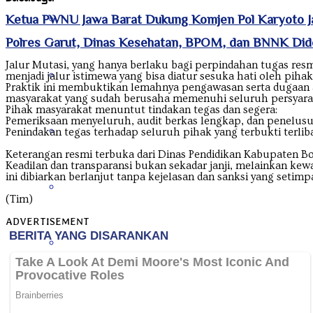
Nanggroe Aceh Darussalam
Ketua PWNU Jawa Barat Dukung Komjen Pol Karyoto Ja
‎Polres Garut, Dinas Kesehatan, BPOM, dan BNNK Di
Jalur Mutasi, yang hanya berlaku bagi perpindahan tugas res
Nusa Tenggara Barat
menjadi jalur istimewa yang bisa diatur sesuka hati oleh piha
Praktik ini membuktikan lemahnya pengawasan serta dugaan ad
masyarakat yang sudah berusaha memenuhi seluruh persyarat
Pihak masyarakat menuntut tindakan tegas dan segera:
Pemeriksaan menyeluruh, audit berkas lengkap, dan penelusura
Nusa Tenggara Timur
Penindakan tegas terhadap seluruh pihak yang terbukti terlib
Keterangan resmi terbuka dari Dinas Pendidikan Kabupaten Bo
Keadilan dan transparansi bukan sekadar janji, melainkan kew
ini dibiarkan berlanjut tanpa kejelasan dan sanksi yang setimpa
Papua
(Tim)
ADVERTISEMENT
Papua Barat
Papua Pegunungan