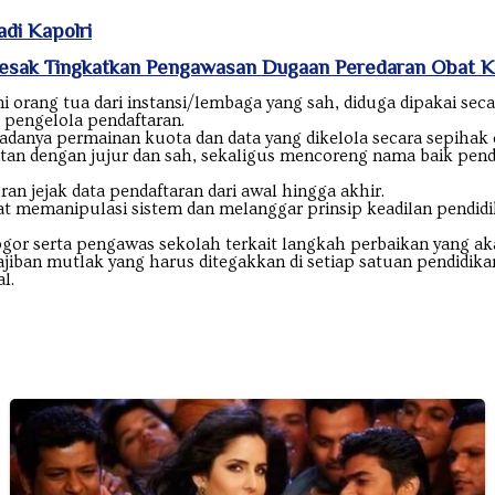
di Kapolri
desak Tingkatkan Pengawasan Dugaan Peredaran Obat K
mi orang tua dari instansi/lembaga yang sah, diduga dipakai se
k pengelola pendaftaran.
anya permainan kuota dan data yang dikelola secara sepihak o
an dengan jujur dan sah, sekaligus mencoreng nama baik pend
n jejak data pendaftaran dari awal hingga akhir.
at memanipulasi sistem dan melanggar prinsip keadilan pendidi
gor serta pengawas sekolah terkait langkah perbaikan yang aka
ajiban mutlak yang harus ditegakkan di setiap satuan pendidik
l.