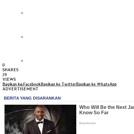
Jawa Barat
Jawa Tengah
Jawa Timur
0
SHARES
29
VIEWS
Kalimantan Barat
Bagikan ke Facebook
Bagikan ke Twitter
Bagikan ke WhatsApp
ADVERTISEMENT
Kalimantan Selatan
Kalimantan Tengah