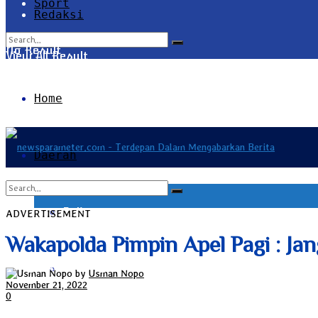
Sport
Redaksi
No Result
View All Result
Home
Daerah
Bali
ADVERTISEMENT
No Result
Wakapolda Pimpin Apel Pagi : J
Bangka Belitung
View All Result
by
Usman Nopo
November 21, 2022
0