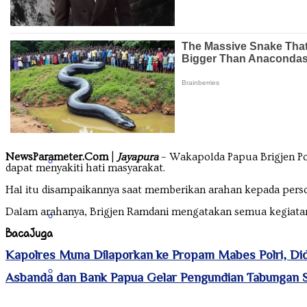
Kalimantan Timur
Kalimantan Utara
NewsParameter.Com
|
Jayapura
– Wakapolda Papua Brigjen P
Kepulauan Riau
dapat menyakiti hati masyarakat.
Hal itu disampaikannya saat memberikan arahan kepada person
Dalam arahanya, Brigjen Ramdani mengatakan semua kegiatan 
Lampung
Baca
Juga
Kapolres Muna Dilaporkan ke Propam Mabes Polri, Didu
Maluku
Asbanda dan Bank Papua Gelar Pengundian Tabungan 