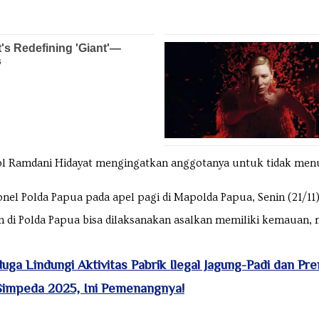
ol Ramdani Hidayat mengingatkan anggotanya untuk tidak men
el Polda Papua pada apel pagi di Mapolda Papua, Senin (21/11)
di Polda Papua bisa dilaksanakan asalkan memiliki kemauan, m
ga Lindungi Aktivitas Pabrik Ilegal Jagung-Padi dan P
Simpeda 2025, Ini Pemenangnya!