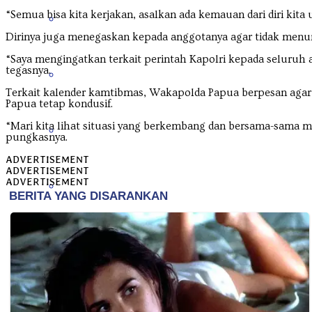
“Semua bisa kita kerjakan, asalkan ada kemauan dari diri kita 
Nanggroe Aceh Darussalam
Dirinya juga menegaskan kepada anggotanya agar tidak men
“Saya mengingatkan terkait perintah Kapolri kepada seluruh 
tegasnya.
Nusa Tenggara Barat
Terkait kalender kamtibmas, Wakapolda Papua berpesan agar
Papua tetap kondusif.
“Mari kita lihat situasi yang berkembang dan bersama-sama me
Nusa Tenggara Timur
pungkasnya.
ADVERTISEMENT
ADVERTISEMENT
ADVERTISEMENT
Papua
Papua Barat
Papua Pegunungan