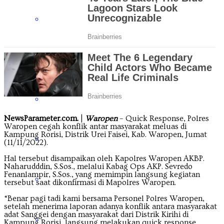
Jawa Tengah
Jawa Timur
Kalimantan Barat
NewsParameter.com.
|
Waropen
– Quick Response, Polres
Waropen cegah konflik antar masyarakat meluas di
Kampung Rorisi, Distrik Urei Faisei, Kab. Waropen, Jumat
Kalimantan Selatan
(11/11/2022).
Hal tersebut disampaikan oleh Kapolres Waropen AKBP.
Naharudddin, S.Sos., melalui Kabag Ops AKP. Sevredo
Fenanlampir, S.Sos., yang memimpin langsung kegiatan
Kalimantan Tengah
tersebut saat dikonfirmasi di Mapolres Waropen.
“Benar pagi tadi kami bersama Personel Polres Waropen,
setelah menerima laporan adanya konflik antara masyarakat
adat Sanggei dengan masyarakat dari Distrik Kirihi di
Kalimantan Timur
Kampung Rorisi, langsung melakukan quick response