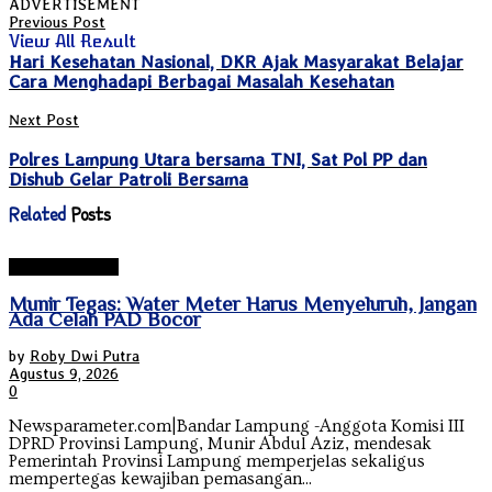
ADVERTISEMENT
Previous Post
View All Result
Hari Kesehatan Nasional, DKR Ajak Masyarakat Belajar
Cara Menghadapi Berbagai Masalah Kesehatan
Next Post
Polres Lampung Utara bersama TNI, Sat Pol PP dan
Dishub Gelar Patroli Bersama
Related
Posts
Bandar Lampung
Munir Tegas: Water Meter Harus Menyeluruh, Jangan
Ada Celah PAD Bocor
by
Roby Dwi Putra
Agustus 9, 2026
0
Newsparameter.com|Bandar Lampung -Anggota Komisi III
DPRD Provinsi Lampung, Munir Abdul Aziz, mendesak
Pemerintah Provinsi Lampung memperjelas sekaligus
mempertegas kewajiban pemasangan...