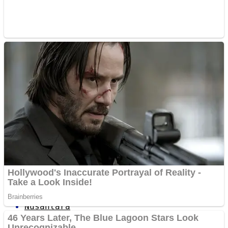
Sulawesi Tenggara
Sulawesi Utara
Sumatra Barat
Sumatra Selatan
Sumatra Utara
Nusantara