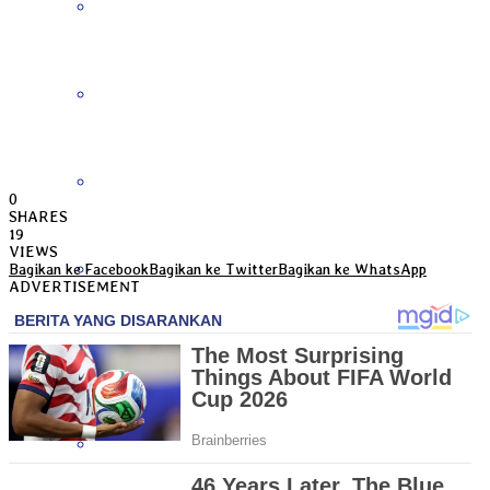
Bengkulu
Daerah Istimewa Yogyakarta
DKI Jakarta
0
SHARES
19
VIEWS
Gorontalo
Bagikan ke Facebook
Bagikan ke Twitter
Bagikan ke WhatsApp
ADVERTISEMENT
Jambi
Jawa Barat