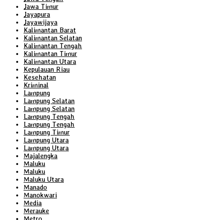
Jawa Timur
Jayapura
Jayawijaya
Kalimantan Barat
Kalimantan Selatan
Kalimantan Tengah
Kalimantan Timur
Kalimantan Utara
Kepulauan Riau
Kesehatan
Kriminal
Lampung
Lampung Selatan
Lampung Selatan
Lampung Tengah
Lampung Tengah
Lampung Timur
Lampung Utara
Lampung Utara
Majalengka
Maluku
Maluku
Maluku Utara
Manado
Manokwari
Media
Merauke
Metro