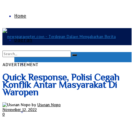
Home
Daerah
Bali
ADVERTISEMENT
No Result
Quick Response, Polisi Cegah
Konflik Antar Masyarakat Di
Bangka Belitung
View All Result
Waropen
by
Usman Nopo
November 12, 2022
Banten
0