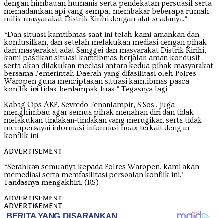
dengan himbauan humanis serta pendekatan persuasif serta
Nusa Tenggara Barat
memadamkan api yang sempat membakar beberapa rumah
milik masyarakat Distrik Kirihi dengan alat seadanya.”
“Dan situasi kamtibmas saat ini telah kami amankan dan
kondusifkan, dan setelah melakukan mediasi dengan pihak
Nusa Tenggara Timur
dari masyarakat adat Sanggei dan masyarakat Distrik Kirihi,
kami pastikan situasi kamtibmas berjalan aman kondusif
serta akan dilakukan mediasi antara kedua pihak masyarakat
bersama Pemerintah Daerah yang difasilitasi oleh Polres
Waropen guna menciptakan situasi kamtibmas pasca
Papua
konflik ini tidak berdampak luas.” Tegasnya lagi.
Kabag Ops AKP. Sevredo Fenanlampir, S.Sos., juga
menghimbau agar semua pihak menahan diri dan tidak
melakukan tindakan-tindakan yang merugikan serta tidak
Papua Barat
mempercayai informasi-informasi hoax terkait dengan
konflik ini.
ADVERTISEMENT
Papua Pegunungan
“Serahkan semuanya kepada Polres Waropen, kami akan
memediasi serta memfasilitasi persoalan konflik ini.”
Tandasnya mengakhiri. (RS)
ADVERTISEMENT
Papua Selatan
ADVERTISEMENT