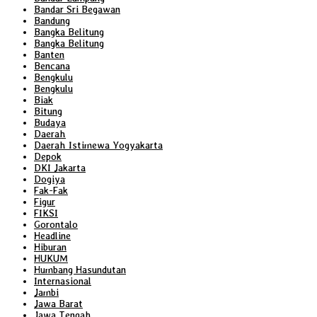
Bandar Sri Begawan
Bandung
Bangka Belitung
Bangka Belitung
Banten
Bencana
Bengkulu
Bengkulu
Biak
Bitung
Budaya
Daerah
Daerah Istimewa Yogyakarta
Depok
DKI Jakarta
Dogiya
Fak-Fak
Figur
FIKSI
Gorontalo
Headline
Hiburan
HUKUM
Humbang Hasundutan
Internasional
Jambi
Jawa Barat
Jawa Tengah