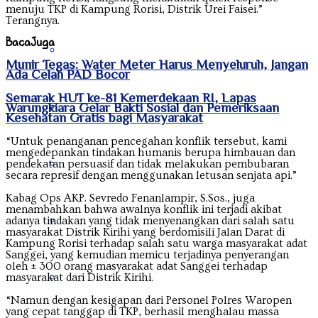
menuju TKP di Kampung Rorisi, Distrik Urei Faisei.”
Terangnya.
Baca
Juga
Kalimantan Utara
Munir Tegas: Water Meter Harus Menyeluruh, Jangan
Ada Celah PAD Bocor
Semarak HUT ke-81 Kemerdekaan RI, Lapas
Kepulauan Riau
Warungkiara Gelar Bakti Sosial dan Pemeriksaan
Kesehatan Gratis bagi Masyarakat
“Untuk penanganan pencegahan konflik tersebut, kami
mengedepankan tindakan humanis berupa himbauan dan
Lampung
pendekatan persuasif dan tidak melakukan pembubaran
secara represif dengan menggunakan letusan senjata api.”
Kabag Ops AKP. Sevredo Fenanlampir, S.Sos., juga
menambahkan bahwa awalnya konflik ini terjadi akibat
Maluku
adanya tindakan yang tidak menyenangkan dari salah satu
masyarakat Distrik Kirihi yang berdomisili Jalan Darat di
Kampung Rorisi terhadap salah satu warga masyarakat adat
Sanggei, yang kemudian memicu terjadinya penyerangan
oleh ± 300 orang masyarakat adat Sanggei terhadap
Nanggroe Aceh Darussalam
masyarakat dari Distrik Kirihi.
“Namun dengan kesigapan dari Personel Polres Waropen
yang cepat tanggap di TKP, berhasil menghalau massa