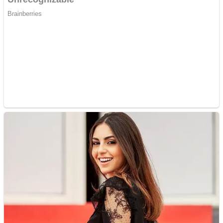
Internasional
Politik
Figur
Budaya
Opini
Pariwisata