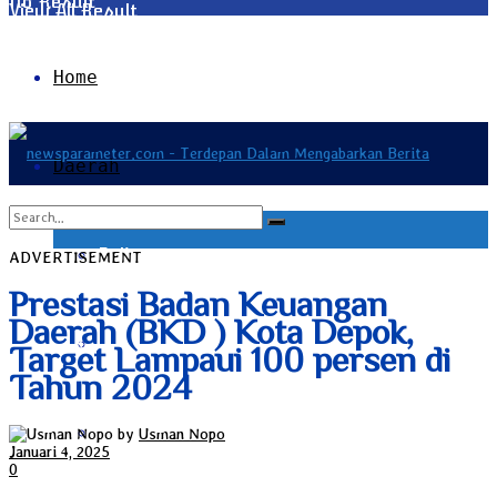
No Result
View All Result
Home
Daerah
Bali
ADVERTISEMENT
No Result
Prestasi Badan Keuangan
Daerah (BKD ) Kota Depok,
Bangka Belitung
View All Result
Target Lampaui 100 persen di
Tahun 2024
Banten
by
Usman Nopo
Januari 4, 2025
0