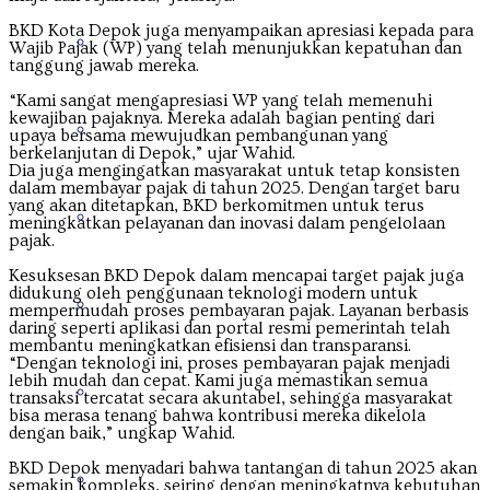
BKD Kota Depok juga menyampaikan apresiasi kepada para
Nusa Tenggara Barat
Wajib Pajak (WP) yang telah menunjukkan kepatuhan dan
tanggung jawab mereka.
“Kami sangat mengapresiasi WP yang telah memenuhi
kewajiban pajaknya. Mereka adalah bagian penting dari
Nusa Tenggara Timur
upaya bersama mewujudkan pembangunan yang
berkelanjutan di Depok,” ujar Wahid.
Dia juga mengingatkan masyarakat untuk tetap konsisten
dalam membayar pajak di tahun 2025. Dengan target baru
yang akan ditetapkan, BKD berkomitmen untuk terus
Papua
meningkatkan pelayanan dan inovasi dalam pengelolaan
pajak.
Kesuksesan BKD Depok dalam mencapai target pajak juga
didukung oleh penggunaan teknologi modern untuk
Papua Barat
mempermudah proses pembayaran pajak. Layanan berbasis
daring seperti aplikasi dan portal resmi pemerintah telah
membantu meningkatkan efisiensi dan transparansi.
“Dengan teknologi ini, proses pembayaran pajak menjadi
lebih mudah dan cepat. Kami juga memastikan semua
Papua Pegunungan
transaksi tercatat secara akuntabel, sehingga masyarakat
bisa merasa tenang bahwa kontribusi mereka dikelola
dengan baik,” ungkap Wahid.
BKD Depok menyadari bahwa tantangan di tahun 2025 akan
Papua Selatan
semakin kompleks, seiring dengan meningkatnya kebutuhan