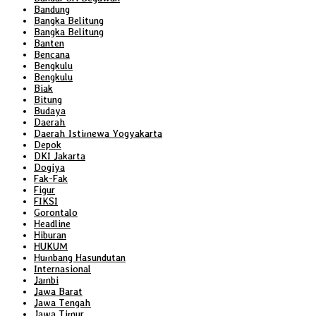
Bandung
Bangka Belitung
Bangka Belitung
Banten
Bencana
Bengkulu
Bengkulu
Biak
Bitung
Budaya
Daerah
Daerah Istimewa Yogyakarta
Depok
DKI Jakarta
Dogiya
Fak-Fak
Figur
FIKSI
Gorontalo
Headline
Hiburan
HUKUM
Humbang Hasundutan
Internasional
Jambi
Jawa Barat
Jawa Tengah
Jawa Timur