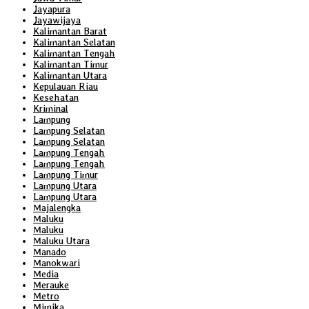
Jayapura
Jayawijaya
Kalimantan Barat
Kalimantan Selatan
Kalimantan Tengah
Kalimantan Timur
Kalimantan Utara
Kepulauan Riau
Kesehatan
Kriminal
Lampung
Lampung Selatan
Lampung Selatan
Lampung Tengah
Lampung Tengah
Lampung Timur
Lampung Utara
Lampung Utara
Majalengka
Maluku
Maluku
Maluku Utara
Manado
Manokwari
Media
Merauke
Metro
Mimika