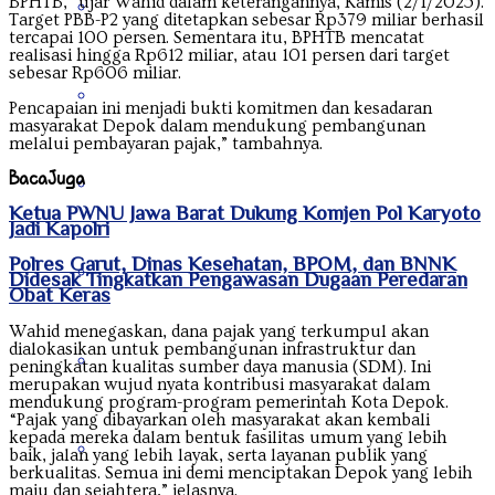
BPHTB,” ujar Wahid dalam keterangannya, Kamis (2/1/2025).
Kalimantan Timur
Target PBB-P2 yang ditetapkan sebesar Rp379 miliar berhasil
tercapai 100 persen. Sementara itu, BPHTB mencatat
realisasi hingga Rp612 miliar, atau 101 persen dari target
sebesar Rp606 miliar.
Kalimantan Utara
Pencapaian ini menjadi bukti komitmen dan kesadaran
masyarakat Depok dalam mendukung pembangunan
melalui pembayaran pajak,” tambahnya.
Baca
Juga
Kepulauan Riau
Ketua PWNU Jawa Barat Dukung Komjen Pol Karyoto
Jadi Kapolri
‎Polres Garut, Dinas Kesehatan, BPOM, dan BNNK
Lampung
Didesak Tingkatkan Pengawasan Dugaan Peredaran
Obat Keras
Wahid menegaskan, dana pajak yang terkumpul akan
dialokasikan untuk pembangunan infrastruktur dan
Maluku
peningkatan kualitas sumber daya manusia (SDM). Ini
merupakan wujud nyata kontribusi masyarakat dalam
mendukung program-program pemerintah Kota Depok.
“Pajak yang dibayarkan oleh masyarakat akan kembali
kepada mereka dalam bentuk fasilitas umum yang lebih
Nanggroe Aceh Darussalam
baik, jalan yang lebih layak, serta layanan publik yang
berkualitas. Semua ini demi menciptakan Depok yang lebih
maju dan sejahtera,” jelasnya.