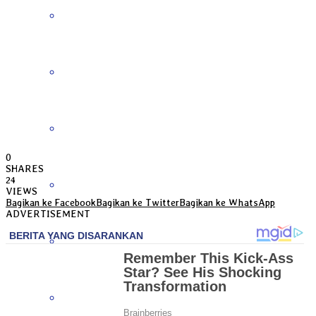
Bengkulu
Daerah Istimewa Yogyakarta
DKI Jakarta
0
SHARES
24
Gorontalo
VIEWS
Bagikan ke Facebook
Bagikan ke Twitter
Bagikan ke WhatsApp
ADVERTISEMENT
Jambi
Jawa Barat