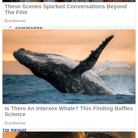
Pariwisata
Teknologi
Sport
Redaksi
No Result