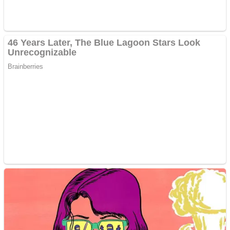
Sulawesi Tenggara
Sulawesi Utara
Sumatra Barat
Sumatra Selatan
Sumatra Utara
Nusantara