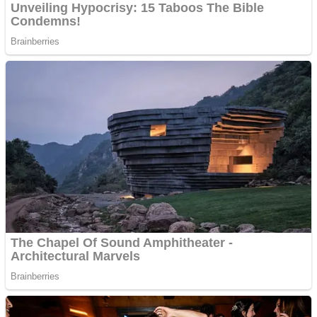
Internasional
Politik
Figur
Budaya
Opini
Pariwisata