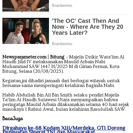
Jawa Tengah
Jawa Timur
Newsparameter.com
|
Bitung
– Majelis Dzikir Wata’lim Al
Kalimantan Barat
Haudh Jilid IV melaksanakan Maulid Arbain Nabi
Muhammad SAW 1447 H/2025 M di Girian Permai, Kota
Bitung, Selasa (26/08/2025).
Kegiatan ini dihadiri jamaah dari berbagai wilayah untuk
Kalimantan Selatan
bersama-sama memperingati kelahiran Baginda Nabi.
Habib Abdullah Bin Ali Bin Smith selaku pendiri Majelis
Ta’lim Al Haudh Sulawesi Utara menyampaikan bahwa
peringatan Maulid Arbain dilaksanakan selama 40 hari sejak
Kalimantan Tengah
masuknya 1 Rabiul Awal, bulan kelahiran Rasulullah SAW.
Baca
Juga
Dirgahayu ke-68 Kodam XIII/Merdeka, GTI Dorong
Kalimantan Timur
Penguatan Sinergi TNI dan Masyarakat