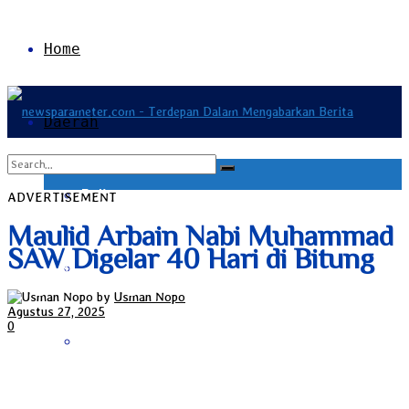
Home
Daerah
Bali
ADVERTISEMENT
No Result
Maulid Arbain Nabi Muhammad
SAW Digelar 40 Hari di Bitung
Bangka Belitung
View All Result
by
Usman Nopo
Agustus 27, 2025
0
Banten