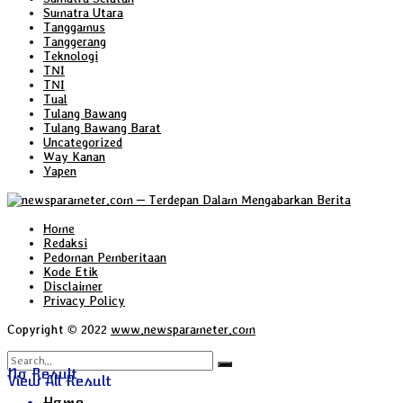
Sumatra Utara
Tanggamus
Tanggerang
Teknologi
TNI
TNI
Tual
Tulang Bawang
Tulang Bawang Barat
Uncategorized
Way Kanan
Yapen
Home
Redaksi
Pedoman Pemberitaan
Kode Etik
Disclaimer
Privacy Policy
Copyright © 2022
www.newsparameter.com
No Result
View All Result
Home