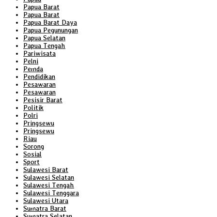
Papua Barat
Papua Barat
Papua Barat Daya
Papua Pegunungan
Papua Selatan
Papua Tengah
Pariwisata
Pelni
Pemda
Pendidikan
Pesawaran
Pesawaran
Pesisir Barat
Politik
Polri
Pringsewu
Pringsewu
Riau
Sorong
Sosial
Sport
Sulawesi Barat
Sulawesi Selatan
Sulawesi Tengah
Sulawesi Tenggara
Sulawesi Utara
Sumatra Barat
Sumatra Selatan