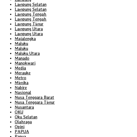
Lampung Selatan
Lampung Selatan
Lampung Tengah
Lampung Tengah
Lampung Timur
Lampung Utara
Lampung Utara
Majalengka
Maluku
Maluku
Maluku Utara
Manado
Manokwari
Media
Merauke
Metro
Mimika
Nabire
Nasional
Nusa Tenggara Barat
Nusa Tenggara Timur
Nusantara
OKU
Oku Selatan
Olahraga
Opini
PAPUA
Papua