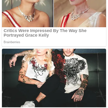
Sulawesi Tenggara
Sulawesi Utara
Sumatra Barat
Sumatra Selatan
Sumatra Utara
Nusantara