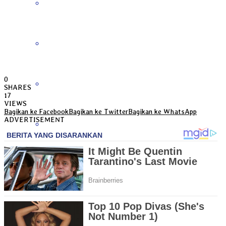
Bengkulu
Daerah Istimewa Yogyakarta
0
DKI Jakarta
SHARES
17
VIEWS
Bagikan ke Facebook
Bagikan ke Twitter
Bagikan ke WhatsApp
ADVERTISEMENT
Gorontalo
Jambi
Jawa Barat