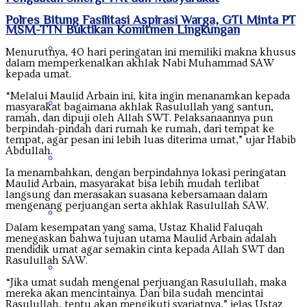
Polres Bitung Fasilitasi Aspirasi Warga, GTI Minta PT
MSM-TTN Buktikan Komitmen Lingkungan
Kalimantan Utara
Menurutnya, 40 hari peringatan ini memiliki makna khusus
dalam memperkenalkan akhlak Nabi Muhammad SAW
kepada umat.
“Melalui Maulid Arbain ini, kita ingin menanamkan kepada
Kepulauan Riau
masyarakat bagaimana akhlak Rasulullah yang santun,
ramah, dan dipuji oleh Allah SWT. Pelaksanaannya pun
berpindah-pindah dari rumah ke rumah, dari tempat ke
tempat, agar pesan ini lebih luas diterima umat,” ujar Habib
Abdullah.
Lampung
Ia menambahkan, dengan berpindahnya lokasi peringatan
Maulid Arbain, masyarakat bisa lebih mudah terlibat
langsung dan merasakan suasana kebersamaan dalam
mengenang perjuangan serta akhlak Rasulullah SAW.
Maluku
Dalam kesempatan yang sama, Ustaz Khalid Faluqah
menegaskan bahwa tujuan utama Maulid Arbain adalah
mendidik umat agar semakin cinta kepada Allah SWT dan
Rasulullah SAW.
Nanggroe Aceh Darussalam
“Jika umat sudah mengenal perjuangan Rasulullah, maka
mereka akan mencintainya. Dan bila sudah mencintai
Rasulullah, tentu akan mengikuti syariatnya,” jelas Ustaz