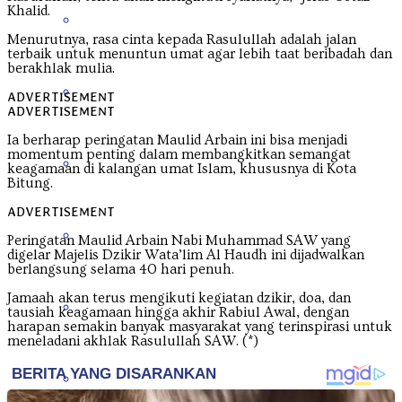
Khalid.
Nusa Tenggara Barat
Menurutnya, rasa cinta kepada Rasulullah adalah jalan
terbaik untuk menuntun umat agar lebih taat beribadah dan
berakhlak mulia.
Nusa Tenggara Timur
ADVERTISEMENT
ADVERTISEMENT
Ia berharap peringatan Maulid Arbain ini bisa menjadi
momentum penting dalam membangkitkan semangat
Papua
keagamaan di kalangan umat Islam, khususnya di Kota
Bitung.
ADVERTISEMENT
Papua Barat
Peringatan Maulid Arbain Nabi Muhammad SAW yang
digelar Majelis Dzikir Wata’lim Al Haudh ini dijadwalkan
berlangsung selama 40 hari penuh.
Jamaah akan terus mengikuti kegiatan dzikir, doa, dan
Papua Pegunungan
tausiah keagamaan hingga akhir Rabiul Awal, dengan
harapan semakin banyak masyarakat yang terinspirasi untuk
meneladani akhlak Rasulullah SAW. (*)
Papua Selatan