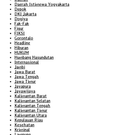
Daerah Istimewa Yogyakarta
Depok
DKI Jakarta
Dogiya
Fak-Fak
Figur
FIKSI
Gorontalo
Headline
Hiburan
HUKUM
Humbang Hasundutan
Internasional
Jambi
Jawa Barat
Jawa Tengah
Jawa Timur
Jayapura
Jayawijaya
Kalimantan Barat
Kalimantan Selatan
Kalimantan Tengah
Kalimantan Timur
Kalimantan Utara
Kepulauan Riau
Kesehatan
Kriminal
Lampung