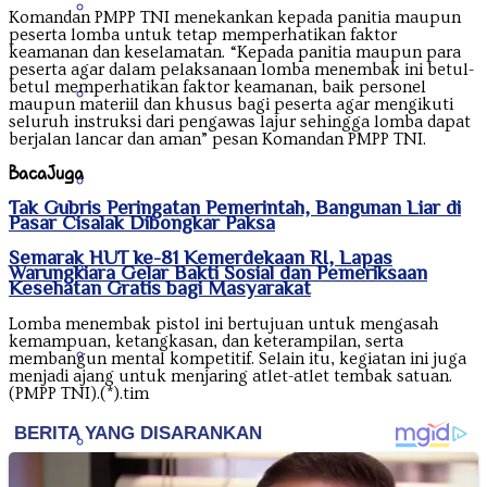
Kalimantan Timur
Komandan PMPP TNI menekankan kepada panitia maupun
peserta lomba untuk tetap memperhatikan faktor
keamanan dan keselamatan. “Kepada panitia maupun para
peserta agar dalam pelaksanaan lomba menembak ini betul-
betul memperhatikan faktor keamanan, baik personel
Kalimantan Utara
maupun materiil dan khusus bagi peserta agar mengikuti
seluruh instruksi dari pengawas lajur sehingga lomba dapat
berjalan lancar dan aman” pesan Komandan PMPP TNI.
Baca
Juga
Kepulauan Riau
Tak Gubris Peringatan Pemerintah, Bangunan Liar di
Pasar Cisalak Dibongkar Paksa
Semarak HUT ke-81 Kemerdekaan RI, Lapas
Lampung
Warungkiara Gelar Bakti Sosial dan Pemeriksaan
Kesehatan Gratis bagi Masyarakat
Lomba menembak pistol ini bertujuan untuk mengasah
kemampuan, ketangkasan, dan keterampilan, serta
Maluku
membangun mental kompetitif. Selain itu, kegiatan ini juga
menjadi ajang untuk menjaring atlet-atlet tembak satuan.
(PMPP TNI).(*).tim
Nanggroe Aceh Darussalam