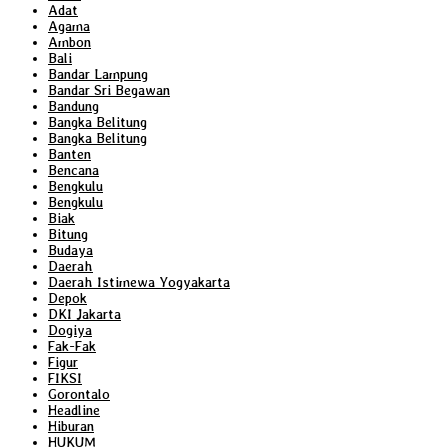
Adat
Agama
Ambon
Bali
Bandar Lampung
Bandar Sri Begawan
Bandung
Bangka Belitung
Bangka Belitung
Banten
Bencana
Bengkulu
Bengkulu
Biak
Bitung
Budaya
Daerah
Daerah Istimewa Yogyakarta
Depok
DKI Jakarta
Dogiya
Fak-Fak
Figur
FIKSI
Gorontalo
Headline
Hiburan
HUKUM