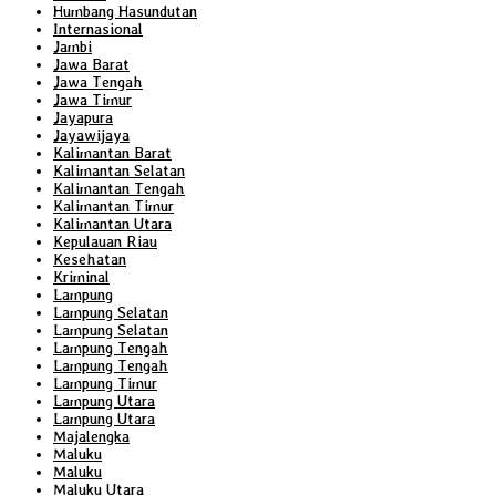
Humbang Hasundutan
Internasional
Jambi
Jawa Barat
Jawa Tengah
Jawa Timur
Jayapura
Jayawijaya
Kalimantan Barat
Kalimantan Selatan
Kalimantan Tengah
Kalimantan Timur
Kalimantan Utara
Kepulauan Riau
Kesehatan
Kriminal
Lampung
Lampung Selatan
Lampung Selatan
Lampung Tengah
Lampung Tengah
Lampung Timur
Lampung Utara
Lampung Utara
Majalengka
Maluku
Maluku
Maluku Utara