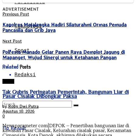
Pariwisata
ADVERTISEMENT
Previous Post
Kapolres Majalengka Hadiri Silaturahmi Ormas Pemuda
Teknologi
Pancasila dan Grib Jaya
Next Post
Sport
Polresta Manado Gelar Panen Raya Demplot Jagung di
Mapanget, Wujud Sinergi untuk Ketahanan Pangan
Related
Posts
Redaksi
Depok
Tak Gubris Peringatan Pemerintah, Bangunan Liar di
Pasar Cisalak Dibongkar Paksa
by
Roby Dwi Putra
Agustus 10, 2026
0
Newsparameter com|DEPOK — Penertiban bangunan liar di
No Result
kawasan Pasar Cisalak, Kelurahan cisalak pasar, Kecamatan
Cimanggis, Kota Depok, akhirnya dilakukan secara...