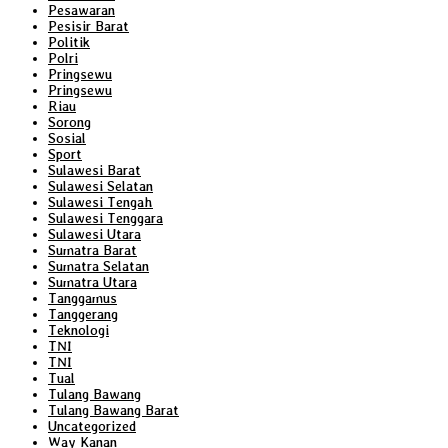
Pesawaran
Pesisir Barat
Politik
Polri
Pringsewu
Pringsewu
Riau
Sorong
Sosial
Sport
Sulawesi Barat
Sulawesi Selatan
Sulawesi Tengah
Sulawesi Tenggara
Sulawesi Utara
Sumatra Barat
Sumatra Selatan
Sumatra Utara
Tanggamus
Tanggerang
Teknologi
TNI
TNI
Tual
Tulang Bawang
Tulang Bawang Barat
Uncategorized
Way Kanan