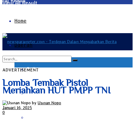
No Result
View All Result
Home
Daerah
Bali
ADVERTISEMENT
No Result
Lomba Tembak Pistol
Meriahkan HUT PMPP TNI
Bangka Belitung
View All Result
by
Usman Nopo
Januari 16, 2025
0
Banten