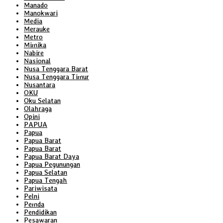
Manado
Manokwari
Media
Merauke
Metro
Mimika
Nabire
Nasional
Nusa Tenggara Barat
Nusa Tenggara Timur
Nusantara
OKU
Oku Selatan
Olahraga
Opini
PAPUA
Papua
Papua Barat
Papua Barat
Papua Barat Daya
Papua Pegunungan
Papua Selatan
Papua Tengah
Pariwisata
Pelni
Pemda
Pendidikan
Pesawaran