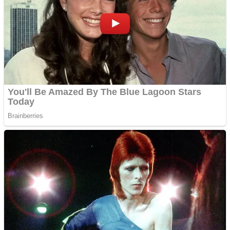
Sulawesi Tenggara
Sulawesi Utara
Sumatra Barat
Sumatra Selatan
Sumatra Utara
Nusantara