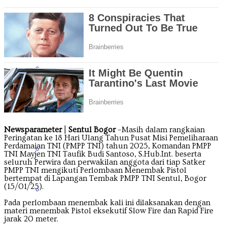
Jawa Tengah
Jawa Timur
Kalimantan Barat
Newsparameter
|
Sentul Bogor
–Masih dalam rangkaian
Peringatan ke 18 Hari Ulang Tahun Pusat Misi Pemeliharaan
Perdamaian TNI (PMPP TNI) tahun 2025, Komandan PMPP
Kalimantan Selatan
TNI Mayjen TNI Taufik Budi Santoso, S.Hub.Int. beserta
seluruh Perwira dan perwakilan anggota dari tiap Satker
PMPP TNI mengikuti Perlombaan Menembak Pistol
bertempat di Lapangan Tembak PMPP TNI Sentul, Bogor
(15/01/25).
Kalimantan Tengah
Pada perlombaan menembak kali ini dilaksanakan dengan
materi menembak Pistol eksekutif Slow Fire dan Rapid Fire
jarak 20 meter.