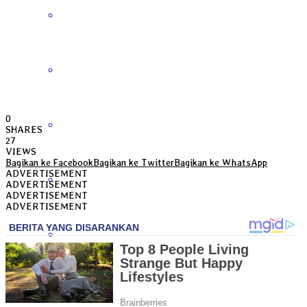
Bengkulu
Daerah Istimewa Yogyakarta
0
DKI Jakarta
SHARES
27
VIEWS
Bagikan ke Facebook
Bagikan ke Twitter
Bagikan ke WhatsApp
ADVERTISEMENT
Gorontalo
ADVERTISEMENT
ADVERTISEMENT
ADVERTISEMENT
Jambi
Jawa Barat