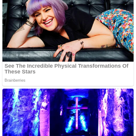
Papua Tengah
Riau
Sulawesi Barat
Sulawesi Selatan
Sulawesi Tengah