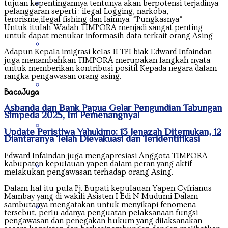
Kalimantan Timur
tujuan kepentingannya tentunya akan berpotensi terjadinya
pelanggaran seperti : ilegal Logging, narkoba,
terorisme,ilegal fishing dan lainnya. “Pungkasnya”
Untuk itulah Wadah TIMPORA menjadi sangat penting
untuk dapat menukar informasih data terkait orang Asing
Kalimantan Utara
Adapun Kepala imigrasi kelas II TPI biak Edward Infaindan
juga menambahkan TIMPORA merupakan langkah nyata
untuk memberikan kontribusi positif Kepada negara dalam
rangka pengawasan orang asing.
Kepulauan Riau
Baca
Juga
Asbanda dan Bank Papua Gelar Pengundian Tabungan
Simpeda 2025, Ini Pemenangnya!
Lampung
Update Peristiwa Yahukimo: 13 Jenazah Ditemukan, 12
Diantaranya Telah Dievakuasi dan Teridentifikasi
Edward Infaindan juga mengapresiasi Anggota TIMPORA
kabupaten kepulauan yapen dalam peran yang aktif
Maluku
melakukan pengawasan terhadap orang Asing.
Dalam hal itu pula Pj. Bupati kepulauan Yapen Cyfrianus
Mambay yang di wakili Asisten I Edi N Mudumi Dalam
sambutanya mengatakan untuk menyikapi fenomena
Nanggroe Aceh Darussalam
tersebut, perlu adanya penguatan pelaksanaan fungsi
pengawasan dan penegakan hukum yang dilaksanakan