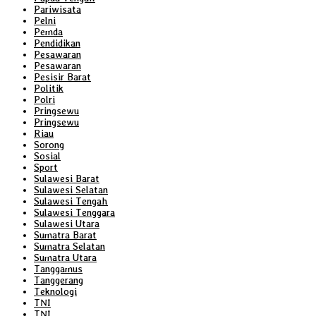
Pariwisata
Pelni
Pemda
Pendidikan
Pesawaran
Pesawaran
Pesisir Barat
Politik
Polri
Pringsewu
Pringsewu
Riau
Sorong
Sosial
Sport
Sulawesi Barat
Sulawesi Selatan
Sulawesi Tengah
Sulawesi Tenggara
Sulawesi Utara
Sumatra Barat
Sumatra Selatan
Sumatra Utara
Tanggamus
Tanggerang
Teknologi
TNI
TNI