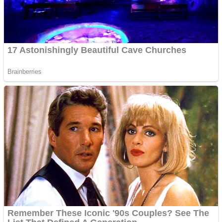
Sulawesi Tenggara
Sulawesi Utara
Sumatra Barat
Sumatra Selatan
Sumatra Utara
Nusantara