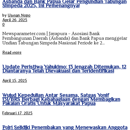
Asbanda dan Bank Papua Gelar Pengundian Tabungan
Simpeda 2025, Ini Pemenangnya!
by
Usman Nopo
April 26, 2025
0
Newsparameter.com | Jayapura – Asosiasi Bank
Pembangunan Daerah (Asbanda) dan Bank Papua menggelar
Undian Tabungan Simpeda Nasional Periode ke 2...
Read more
Update Peristiwa Yahukimo: 13 Jenazah Ditemukan, 12
Diantaranya Telah Dievakuasi dan Teridentifikasi
April 15, 2025
Wujud Kepedulian Antar Sesama, Satgas Yonif
131/BRS Berbagi Kebahagiaan dengan Membagikan
Pakaian Gratis Untuk Masyarakat Papua
Februari 17, 2025
Polri Selidiki Penembakan yang Menewaskan Anggota