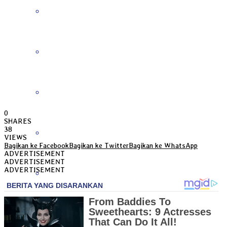
Bengkulu
Daerah Istimewa Yogyakarta
DKI Jakarta
0
SHARES
38
Gorontalo
VIEWS
Bagikan ke Facebook
Bagikan ke Twitter
Bagikan ke WhatsApp
ADVERTISEMENT
ADVERTISEMENT
ADVERTISEMENT
Jambi
Jawa Barat