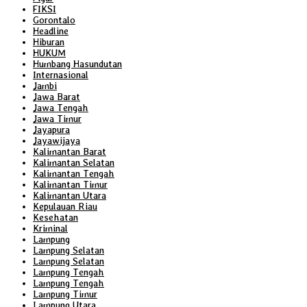
FIKSI
Gorontalo
Headline
Hiburan
HUKUM
Humbang Hasundutan
Internasional
Jambi
Jawa Barat
Jawa Tengah
Jawa Timur
Jayapura
Jayawijaya
Kalimantan Barat
Kalimantan Selatan
Kalimantan Tengah
Kalimantan Timur
Kalimantan Utara
Kepulauan Riau
Kesehatan
Kriminal
Lampung
Lampung Selatan
Lampung Selatan
Lampung Tengah
Lampung Tengah
Lampung Timur
Lampung Utara