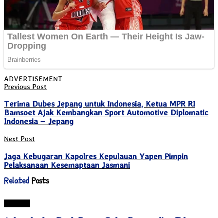
View All Result
ADVERTISEMENT
Previous Post
Terima Dubes Jepang untuk Indonesia, Ketua MPR RI
Bamsoet Ajak Kembangkan Sport Automotive Diplomatic
Indonesia – Jepang
Next Post
Jaga Kebugaran Kapolres Kepulauan Yapen Pimpin
Pelaksanaan Kesemaptaan Jasmani
Related
Posts
Jayapura