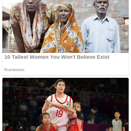
Pariwisata
Teknologi
Sport
Redaksi
No Result