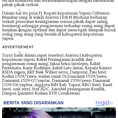
secara konsisten dan berkesinambungan dengan melibatkan
pihak-pihak terkait.
Nusa Tenggara Barat
Dalam hal itu pula Pj. Bupati kepulauan Yapen Cyfrianus
Mambay yang di wakili Asisten I Edi N Mudumi berharap
terkait persoalan keimigrasian semua pihak dapat saling
bersinergi sehingga pengawasan terhadap orang asing dapat
berjalan dengan optimal dan dapat mencegah dampak buruk
Nusa Tenggara Timur
orang yang asing yang berada di kabupaten kepulauan
yapen.
ADVERTISEMENT
Papua
Turut hadir dalam rapat tersebut Asisten I kabupaten
kepulauan yapen, Kabid Penanganan konflik dan
pengawasan orang asing, Jaksa Seksi Intelejen, Kabid
Pariwisata, Kasie Budidaya, kabid Lalu lintas, Kepala Kantor
KSDA yapen, KKP Biak Wilker serui, Danporal, Pasi Intel
Papua Barat
Kodim 1709/Yawa, wadan ramil 01,Danramil 1709/yawa,
Danramil 1709-07/yaptar, Danramil 1709/yawa, Danramil
1709-04/yapbar, anggota BIN Kab. Yapen, KBO Intel, Kanit
Intel, unit intel, Staf ADC, kasubid penanganan Konflik,
Danpos Danintel Kodam XVII Cendrawasi.
Papua Pegunungan
Papua Selatan