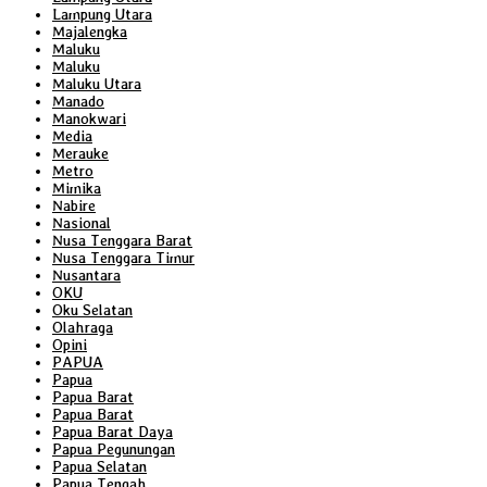
Lampung Utara
Majalengka
Maluku
Maluku
Maluku Utara
Manado
Manokwari
Media
Merauke
Metro
Mimika
Nabire
Nasional
Nusa Tenggara Barat
Nusa Tenggara Timur
Nusantara
OKU
Oku Selatan
Olahraga
Opini
PAPUA
Papua
Papua Barat
Papua Barat
Papua Barat Daya
Papua Pegunungan
Papua Selatan
Papua Tengah