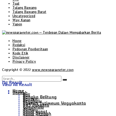
Tual
Tulang Bawang
Tulang Bawang Barat
Uncategorized
Way Kanan
Yapen
Home
Redaksi
Pedoman Pemberitaan
Kode Etik
Disclaimer
Privacy Policy
Copyright © 2022
www.newsparameter.com
No Result
View All Result
Home
Daerah
Bali
Bangka Belitung
Banten
Bengkulu
Daerah Istimewa Yogyakarta
DKI Jakarta
Gorontalo
Jambi
Jawa Barat
Jawa Tengah
Jawa Timur