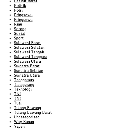
Pesisir Barat
Politik
Polri
Pringsewu
Pringsewu
Riau
Sorong
Sosial
Sport
Sulawesi Barat
Sulawesi Selatan
Sulawesi Tengah
Sulawesi Tenggara
Sulawesi Utara
Sumatra Barat
Sumatra Selatan
Sumatra Utara
Tanggamus
Tanggerang
Teknologi
TNI
TNI
Tual
Tulang Bawang
Tulang Bawang Barat
Uncategorized
Way Kanan
Yapen