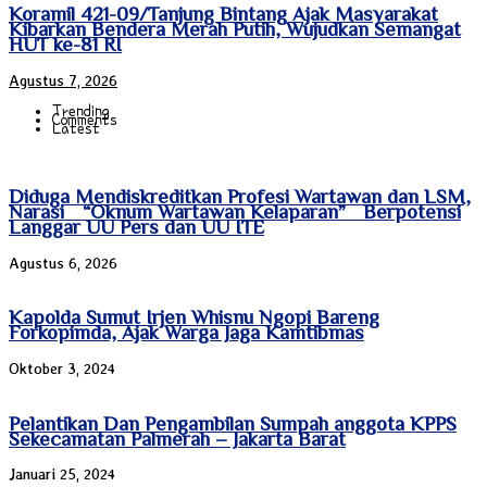
Koramil 421-09/Tanjung Bintang Ajak Masyarakat
Kibarkan Bendera Merah Putih, Wujudkan Semangat
HUT ke-81 RI
Agustus 7, 2026
Trending
Comments
Latest
Diduga Mendiskreditkan Profesi Wartawan dan LSM,
Narasi “Oknum Wartawan Kelaparan” Berpotensi
Langgar UU Pers dan UU ITE
Agustus 6, 2026
Kapolda Sumut Irjen Whisnu Ngopi Bareng
Forkopimda, Ajak Warga Jaga Kamtibmas
Oktober 3, 2024
Pelantikan Dan Pengambilan Sumpah anggota KPPS
Sekecamatan Palmerah – Jakarta Barat
Januari 25, 2024