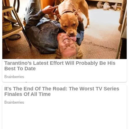
Internasional
Politik
Figur
Budaya
Opini
Pariwisata