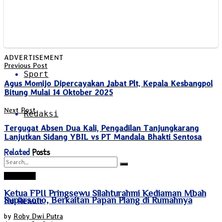
Teknologi
ADVERTISEMENT
Previous Post
Sport
Agus Momijo Dipercayakan Jabat Plt. Kepala Kesbangpol
Bitung Mulai 14 Oktober 2025
Next Post
Redaksi
Tergugat Absen Dua Kali, Pengadilan Tanjungkarang
Lanjutkan Sidang YBIL vs PT Mandala Bhakti Sentosa
Related
Posts
Pringsewu
Ketua FPII Pringsewu Silahturahmi Kediaman Mbah
Suparsono, Berkaitan Papan Plang di Rumahnya
No Result
by
Roby Dwi Putra