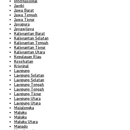
Internasional
Jambi
Jawa Barat
Jawa Tengah
Jawa Timur
Jayapura
Jayawijaya
Kalimantan Barat
Kalimantan Selatan
Kalimantan Tengah
Kalimantan Timur
Kalimantan Utara
Kepulauan Riau
Kesehatan
Kriminal
Lampung
Lampung Selatan
Lampung Selatan
Lampung Tengah
Lampung Tengah
Lampung Timur
Lampung Utara
Lampung Utara
Majalengka
Maluku
Maluku
Maluku Utara
Manado