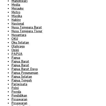
Manokwari
Media
Merauke
Metro
Mimika
Nabire
Nasional
Nusa Tenggara Barat
Nusa Tenggara Timur
Nusantara
OKU
Oku Selatan
Olahraga
Opini
PAPUA
Papua
Papua Barat
Papua Barat
Papua Barat Daya
Papua Pegunungan
Papua Selatan
Papua Tengah
Pariwisata
Pelni
Pemda
Pendidikan
Pesawaran
Pesawaran