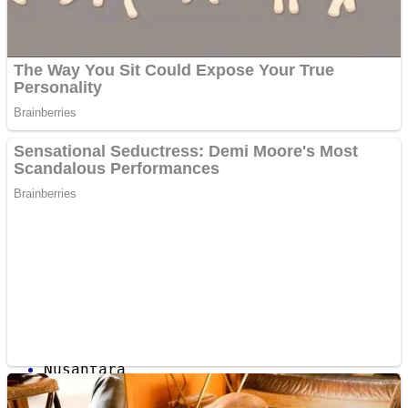
Sulawesi Tenggara
Sulawesi Utara
Sumatra Barat
Sumatra Selatan
Sumatra Utara
Nusantara