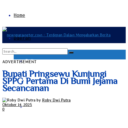
Home
Daerah
Bali
ADVERTISEMENT
No Result
Bupati Pringsewu Kunjungi
SPPG Pertama Di Bumi Jejama
Bangka Belitung
View All Result
Secancanan
by
Roby Dwi Putra
Oktober 14, 2025
Banten
0