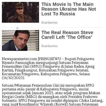
Jawa Tengah
Jawa Timur
Kalimantan Barat
Newsparameter.com |PRINGSEWU – Bupati Pringsewu
Riyanto Pamungkas mengunjungi Satuan Pelayanan
Kalimantan Selatan
Pemenuhan Gizi (SPPG) Pringsewu di Jalan Raden Ajeng
Kartini, Pringkumpul, Kelurahan Pringsewu Selatan,
Kecamatan Pringsewu, Kabupaten Pringsewu, Selasa
(14/10/2025).
Kalimantan Tengah
Satuan Pelayanan Pemenuhan Gizi ini merupakan SPPG
pertama atau pionir di Kabupaten Pringsewu, mulai
operasional sejak Januari 2025, atau sejak program Makan
Bergizi Gratis (MBG) dicanangkan oleh Presiden Prabowo
Subianto. SPPG Pringsewu ini sendiri dipimpin Chika Lintang,
Kalimantan Timur
yang juga Koordinator Wilayah (Korwil) Satuan Pelayanan