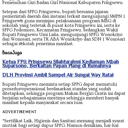
Pemenuhan Gizi Badan Gizi Nasional Kabupaten Pringsewu.
Selepas dari SPPG Pringsewu, bupati bersama jajaran
pemerintah daerah dan instansi terkait mengunjungi SMPN 1
Kalimantan Utara
Pringsewu guna meninjau pelaksanaan program MBG di
sekolah yang terletak di pusat kota Pringsewu ini, serta ke
SPPG Podomoro, Kecamatan Pringsewu. Sedangkan Wakil
Bupati Pringsewu Umi Laila, mengunjungi SPPG Wonokriyo
dan Wonosari, serta TK ABA Wonokriyo dan SDN 1 Wonosari
Kepulauan Riau
sebagai sekolah penerima manfaat.
Baca
Juga
Ketua FPII Pringsewu Silahturahmi Kediaman Mbah
Lampung
Suparsono, Berkaitan Papan Plang di Rumahnya
DLH Provinsi Ambil Sampel Air Sungai Way Ratai
Bupati Pringsewu meminta setiap SPPG dapat mematuhi
Maluku
prosedur operasional berdasarkan standar yang sudah
ditetapkan, sehingga program Makan Bergizi Gratis ini dapat
berjalan sebagaimana mestinya sehingga memberi banyak
manfaat kepada masyarakat secara luas.
Nanggroe Aceh Darussalam
ADVERTISEMENT
“Sertifikat Laik, Higienis dan Sanitasi memang menjadi syarat
mutlak bagi setiap dapur SPPG. Namun demikian, hal-hal