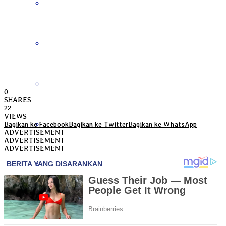
Bengkulu
Daerah Istimewa Yogyakarta
DKI Jakarta
0
SHARES
22
VIEWS
Gorontalo
Bagikan ke Facebook
Bagikan ke Twitter
Bagikan ke WhatsApp
ADVERTISEMENT
ADVERTISEMENT
ADVERTISEMENT
Jambi
Jawa Barat