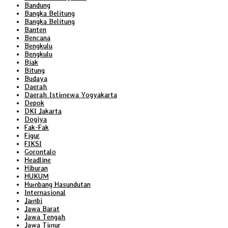
Bandung
Bangka Belitung
Bangka Belitung
Banten
Bencana
Bengkulu
Bengkulu
Biak
Bitung
Budaya
Daerah
Daerah Istimewa Yogyakarta
Depok
DKI Jakarta
Dogiya
Fak-Fak
Figur
FIKSI
Gorontalo
Headline
Hiburan
HUKUM
Humbang Hasundutan
Internasional
Jambi
Jawa Barat
Jawa Tengah
Jawa Timur