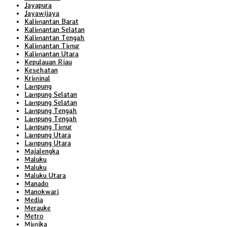
Jayapura
Jayawijaya
Kalimantan Barat
Kalimantan Selatan
Kalimantan Tengah
Kalimantan Timur
Kalimantan Utara
Kepulauan Riau
Kesehatan
Kriminal
Lampung
Lampung Selatan
Lampung Selatan
Lampung Tengah
Lampung Tengah
Lampung Timur
Lampung Utara
Lampung Utara
Majalengka
Maluku
Maluku
Maluku Utara
Manado
Manokwari
Media
Merauke
Metro
Mimika