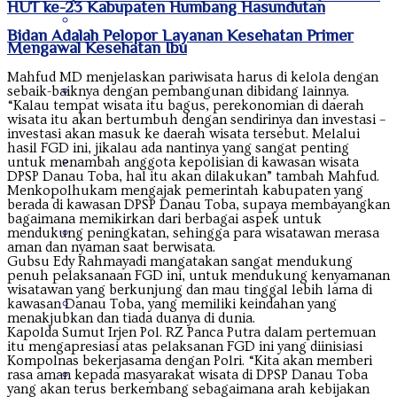
HUT ke-23 Kabupaten Humbang Hasundutan
Nusa Tenggara Barat
Bidan Adalah Pelopor Layanan Kesehatan Primer
Mengawal Kesehatan Ibu
Mahfud MD menjelaskan pariwisata harus di kelola dengan
Nusa Tenggara Timur
sebaik-baiknya dengan pembangunan dibidang lainnya.
“Kalau tempat wisata itu bagus, perekonomian di daerah
wisata itu akan bertumbuh dengan sendirinya dan investasi –
investasi akan masuk ke daerah wisata tersebut. Melalui
hasil FGD ini, jikalau ada nantinya yang sangat penting
Papua
untuk menambah anggota kepolisian di kawasan wisata
DPSP Danau Toba, hal itu akan dilakukan” tambah Mahfud.
Menkopolhukam mengajak pemerintah kabupaten yang
berada di kawasan DPSP Danau Toba, supaya membayangkan
bagaimana memikirkan dari berbagai aspek untuk
Papua Barat
mendukung peningkatan, sehingga para wisatawan merasa
aman dan nyaman saat berwisata.
Gubsu Edy Rahmayadi mangatakan sangat mendukung
penuh pelaksanaan FGD ini, untuk mendukung kenyamanan
wisatawan yang berkunjung dan mau tinggal lebih lama di
Papua Pegunungan
kawasan Danau Toba, yang memiliki keindahan yang
menakjubkan dan tiada duanya di dunia.
Kapolda Sumut Irjen Pol. RZ Panca Putra dalam pertemuan
itu mengapresiasi atas pelaksanan FGD ini yang diinisiasi
Kompolnas bekerjasama dengan Polri. “Kita akan memberi
Papua Selatan
rasa aman kepada masyarakat wisata di DPSP Danau Toba
yang akan terus berkembang sebagaimana arah kebijakan