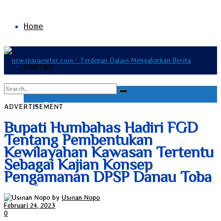
Home
Daerah
Bali
ADVERTISEMENT
No Result
Bupati Humbahas Hadiri FGD
Tentang Pembentukan
Bangka Belitung
View All Result
Kewilayahan Kawasan Tertentu
Sebagai Kajian Konsep
Pengamanan DPSP Danau Toba
Banten
by
Usman Nopo
Februari 24, 2023
0