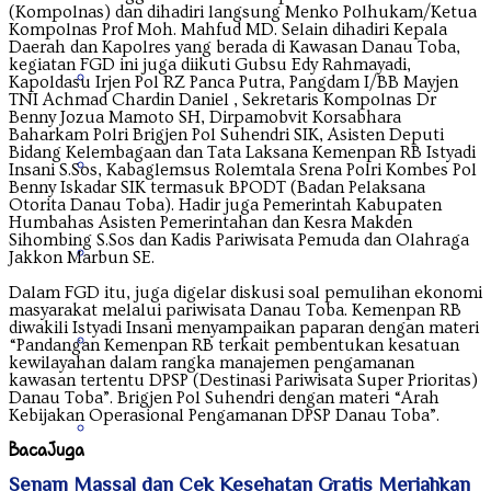
(Kompolnas) dan dihadiri langsung Menko Polhukam/Ketua
Kompolnas Prof Moh. Mahfud MD. Selain dihadiri Kepala
Daerah dan Kapolres yang berada di Kawasan Danau Toba,
kegiatan FGD ini juga diikuti Gubsu Edy Rahmayadi,
Kalimantan Utara
Kapoldasu Irjen Pol RZ Panca Putra, Pangdam I/BB Mayjen
TNI Achmad Chardin Daniel , Sekretaris Kompolnas Dr
Benny Jozua Mamoto SH, Dirpamobvit Korsabhara
Baharkam Polri Brigjen Pol Suhendri SIK, Asisten Deputi
Bidang Kelembagaan dan Tata Laksana Kemenpan RB Istyadi
Kepulauan Riau
Insani S.Sos, Kabaglemsus Rolemtala Srena Polri Kombes Pol
Benny Iskadar SIK termasuk BPODT (Badan Pelaksana
Otorita Danau Toba). Hadir juga Pemerintah Kabupaten
Humbahas Asisten Pemerintahan dan Kesra Makden
Sihombing S.Sos dan Kadis Pariwisata Pemuda dan Olahraga
Lampung
Jakkon Marbun SE.
Dalam FGD itu, juga digelar diskusi soal pemulihan ekonomi
masyarakat melalui pariwisata Danau Toba. Kemenpan RB
diwakili Istyadi Insani menyampaikan paparan dengan materi
Maluku
“Pandangan Kemenpan RB terkait pembentukan kesatuan
kewilayahan dalam rangka manajemen pengamanan
kawasan tertentu DPSP (Destinasi Pariwisata Super Prioritas)
Danau Toba”. Brigjen Pol Suhendri dengan materi “Arah
Kebijakan Operasional Pengamanan DPSP Danau Toba”.
Nanggroe Aceh Darussalam
Baca
Juga
Senam Massal dan Cek Kesehatan Gratis Meriahkan