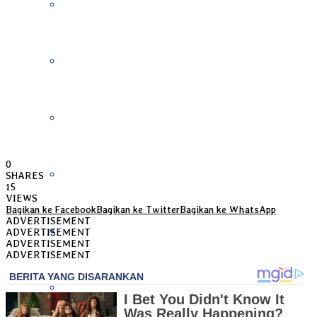
Bengkulu
Daerah Istimewa Yogyakarta
DKI Jakarta
0
Gorontalo
SHARES
15
VIEWS
Bagikan ke Facebook
Bagikan ke Twitter
Bagikan ke WhatsApp
ADVERTISEMENT
Jambi
ADVERTISEMENT
ADVERTISEMENT
ADVERTISEMENT
Jawa Barat