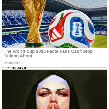
Internasional
Politik
Figur
Budaya
Opini
Pariwisata