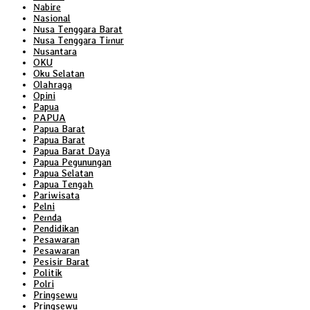
Nabire
Nasional
Nusa Tenggara Barat
Nusa Tenggara Timur
Nusantara
OKU
Oku Selatan
Olahraga
Opini
Papua
PAPUA
Papua Barat
Papua Barat
Papua Barat Daya
Papua Pegunungan
Papua Selatan
Papua Tengah
Pariwisata
Pelni
Pemda
Pendidikan
Pesawaran
Pesawaran
Pesisir Barat
Politik
Polri
Pringsewu
Pringsewu