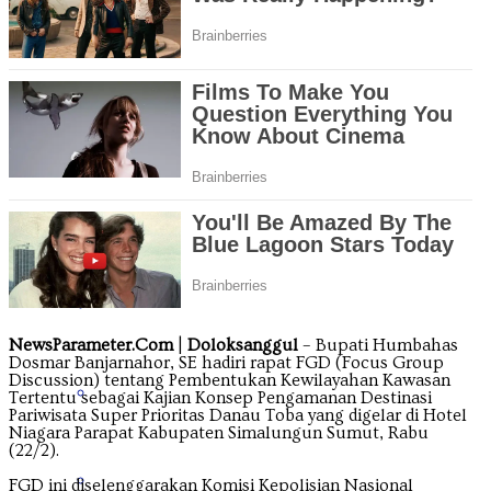
Jawa Tengah
Jawa Timur
Kalimantan Barat
Kalimantan Selatan
NewsParameter.Com
|
Doloksanggul
– Bupati Humbahas
Dosmar Banjarnahor, SE hadiri rapat FGD (Focus Group
Discussion) tentang Pembentukan Kewilayahan Kawasan
Kalimantan Tengah
Tertentu sebagai Kajian Konsep Pengamanan Destinasi
Pariwisata Super Prioritas Danau Toba yang digelar di Hotel
Niagara Parapat Kabupaten Simalungun Sumut, Rabu
(22/2).
Kalimantan Timur
FGD ini diselenggarakan Komisi Kepolisian Nasional