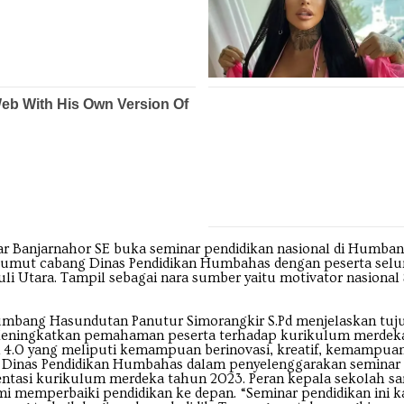
Banjarnahor SE buka seminar pendidikan nasional di Humbang
an Sumut cabang Dinas Pendidikan Humbahas dengan peserta s
 Utara. Tampil sebagai nara sumber yaitu motivator nasional 
bang Hasundutan Panutur Simorangkir S.Pd menjelaskan tujua
ingkatkan pemahaman peserta terhadap kurikulum merdeka. Ke
4.0 yang meliputi kemampuan berinovasi, kreatif, kemampuan
nas Pendidikan Humbahas dalam penyelenggarakan seminar pen
entasi kurikulum merdeka tahun 2023. Peran kepala sekolah sa
mi memperbaiki pendidikan ke depan. “Seminar pendidikan ini 