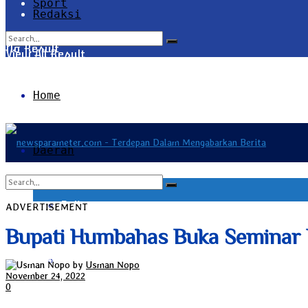
Sport
Redaksi
No Result
View All Result
Home
Daerah
Bali
ADVERTISEMENT
No Result
Bupati Humbahas Buka Seminar 
Bangka Belitung
View All Result
by
Usman Nopo
November 24, 2022
0