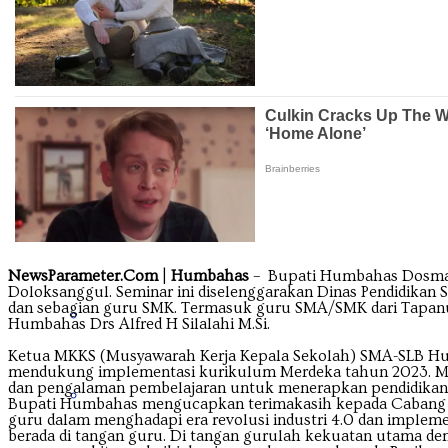
Kalimantan Timur
Kalimantan Utara
Kepulauan Riau
NewsParameter.Com
|
Humbahas
– Bupati Humbahas Dosmar 
Doloksanggul. Seminar ini diselenggarakan Dinas Pendidik
dan sebagian guru SMK. Termasuk guru SMA/SMK dari Tapanuli
Lampung
Humbahas Drs Alfred H Silalahi M.Si.
Ketua MKKS (Musyawarah Kerja Kepala Sekolah) SMA-SLB Hum
mendukung implementasi kurikulum Merdeka tahun 2023. Men
dan pengalaman pembelajaran untuk menerapkan pendidikan 
Maluku
Bupati Humbahas mengucapkan terimakasih kepada Cabang Di
guru dalam menghadapi era revolusi industri 4.0 dan implem
berada di tangan guru. Di tangan gurulah kekuatan utama de