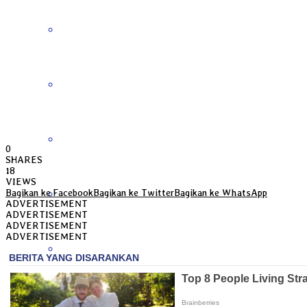
Jawa Barat
Jawa Tengah
Jawa Timur
0
SHARES
18
VIEWS
Kalimantan Barat
Bagikan ke Facebook
Bagikan ke Twitter
Bagikan ke WhatsApp
ADVERTISEMENT
ADVERTISEMENT
ADVERTISEMENT
ADVERTISEMENT
Kalimantan Selatan
Kalimantan Tengah