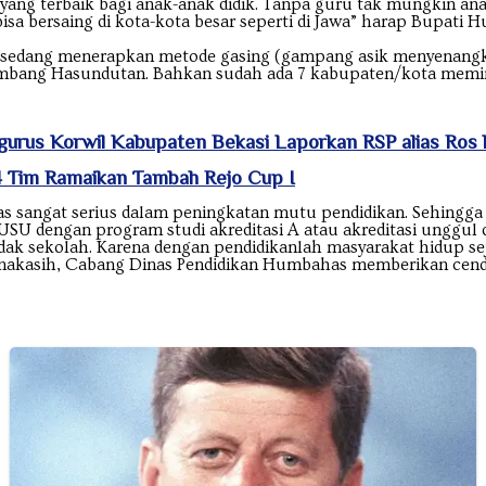
yang terbaik bagi anak-anak didik. Tanpa guru tak mungkin ana
sa bersaing di kota-kota besar seperti di Jawa” harap Bupati 
edang menerapkan metode gasing (gampang asik menyenangka
Humbang Hasundutan. Bahkan sudah ada 7 kabupaten/kota mem
urus Korwil Kabupaten Bekasi Laporkan RSP alias Ros k
4 Tim Ramaikan Tambah Rejo Cup I
angat serius dalam peningkatan mutu pendidikan. Sehingga 
k USU dengan program studi akreditasi A atau akreditasi ungg
idak sekolah. Karena dengan pendidikanlah masyarakat hidup sej
rimakasih, Cabang Dinas Pendidikan Humbahas memberikan ce