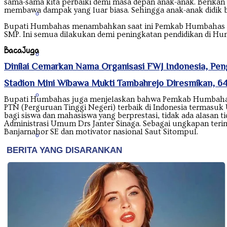
sama-sama kita perbaiki demi masa depan anak-anak. Berikan 
membawa dampak yang luar biasa. Sehingga anak-anak didik bi
Nanggroe Aceh Darussalam
Bupati Humbahas menambahkan saat ini Pemkab Humbahas s
SMP. Ini semua dilakukan demi peningkatan pendidikan di 
Baca
Juga
Nusa Tenggara Barat
Dinilai Cemarkan Nama Organisasi FWJ Indonesia, Peng
Stadion Mini Wibawa Mukti Tambahrejo Diresmikan, 6
Nusa Tenggara Timur
Bupati Humbahas juga menjelaskan bahwa Pemkab Humbahas s
PTN (Perguruan Tinggi Negeri) terbaik di Indonesia termasu
bagi siswa dan mahasiswa yang berprestasi, tidak ada alasan t
Administrasi Umum Drs Janter Sinaga. Sebagai ungkapan te
Banjarnahor SE dan motivator nasional Saut Sitompul.
Papua
Papua Barat
Papua Pegunungan